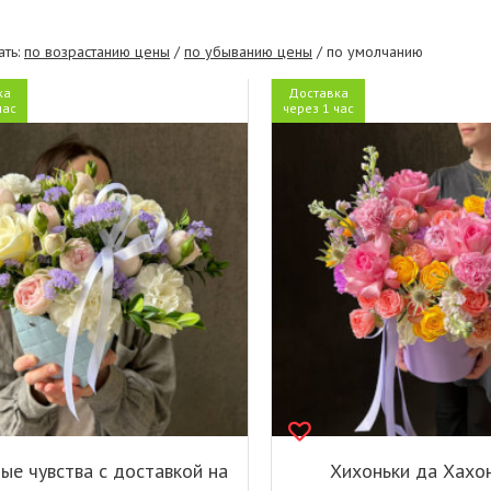
ать:
по возрастанию цены
/
по убыванию цены
/ по умолчанию
ка
Доставка
час
через 1 час
ые чувства с доставкой на
Хихоньки да Хахон