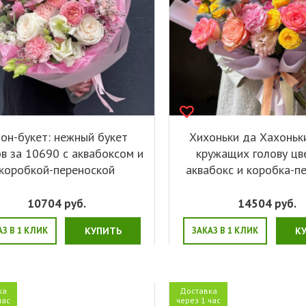
он-букет: нежный букет
Хихоньки да Хахоньки
в за 10690 с аквабоксом и
кружащих голову цв
коробкой-переноской
аквабокс и коробка-п
10704
руб.
14504
руб.
АЗ В 1 КЛИК
КУПИТЬ
ЗАКАЗ В 1 КЛИК
К
ка
Доставка
час
через 1 час