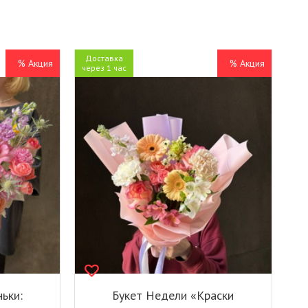
Доставка
% Акция
% Акция
через 1 час
ьки:
Букет Недели «Краски