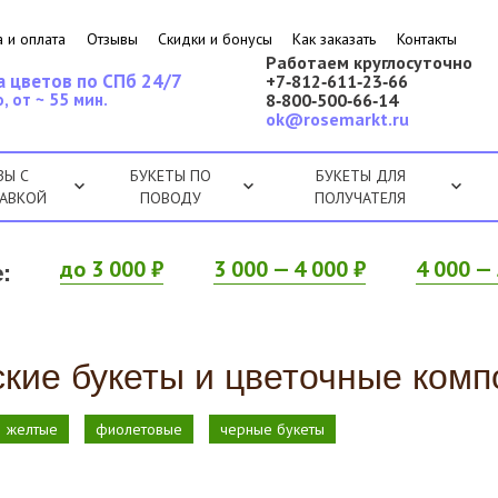
 и оплата
Отзывы
Скидки и бонусы
Как заказать
Контакты
Работаем круглосуточно
а цветов по СПб 24/7
+7‑812‑611‑23‑66
, от ~ 55 мин.
8‑800‑500‑66‑14
ok@rosemarkt.ru
ЗЫ С
БУКЕТЫ ПО
БУКЕТЫ ДЛЯ
АВКОЙ
ПОВОДУ
ПОЛУЧАТЕЛЯ
:
до 3 000 ₽
3 000 — 4 000 ₽
4 000 — 
ские букеты и цветочные комп
желтые
фиолетовые
черные букеты