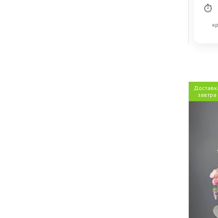
⏱
кр
Доставк
завтра