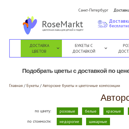
Санкт-Петербург
Доставка
Доставк
бесплатно
ДОСТАВКА
БУКЕТЫ С
РО
ЦВЕТОВ
ДОСТАВКОЙ
ДОСТ
Подобрать цветы с доставкой по цене
Главная
/
Букеты
/
Авторские букеты и цветочные композиции
Автор
по цвету:
розовые
белые
красные
по стоимости:
недорогие
шикарные