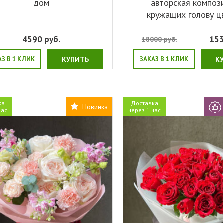
дом
авторская композ
кружащих голову ц
4590
руб.
15
18000
руб.
АЗ В 1 КЛИК
КУПИТЬ
ЗАКАЗ В 1 КЛИК
К
ка
Доставка
Новинка
час
через 1 час