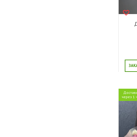
Д
ЗАК
Достав
через 1 