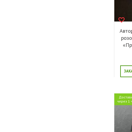
Авто
розо
«Пр
ЗАК
Достав
через 1 