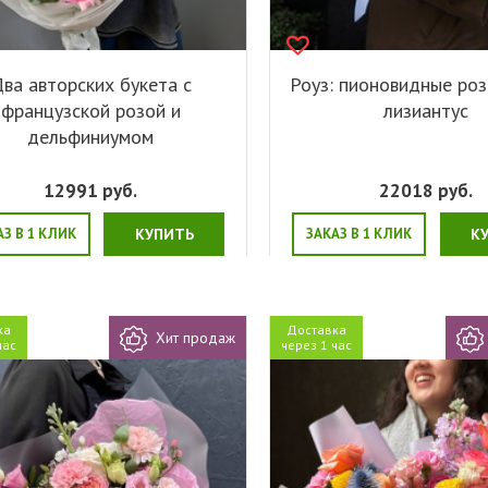
ва авторских букета с
Роуз: пионовидные роз
французской розой и
лизиантус
дельфиниумом
12991
руб.
22018
руб.
АЗ В 1 КЛИК
КУПИТЬ
ЗАКАЗ В 1 КЛИК
К
ка
Доставка
Хит продаж
час
через 1 час