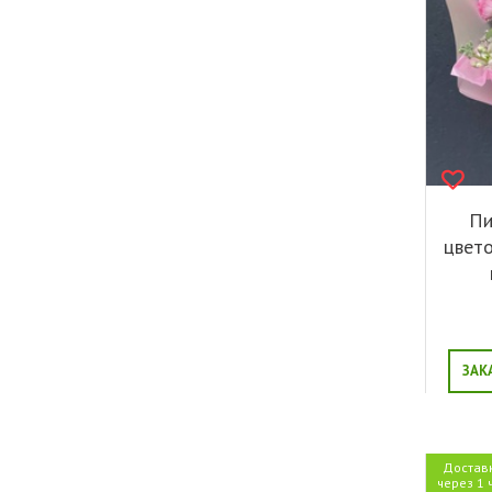
Пи
цвето
ЗАК
Достав
через 1 