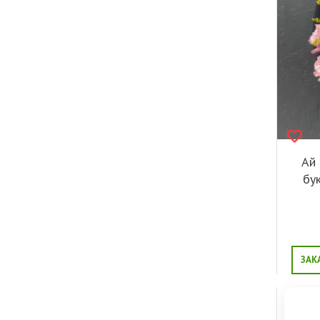
Ай 
бу
ЗАК