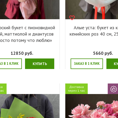
рский букет с пионовидной
Алые уста: букет из 
й, маттиолой и диантусов
кенийских роз 40 см, 2
осто потому что люблю»
12850
руб.
5660
руб.
АЗ В 1 КЛИК
КУПИТЬ
ЗАКАЗ В 1 КЛИК
К
ка
Доставка
час
через 1 час