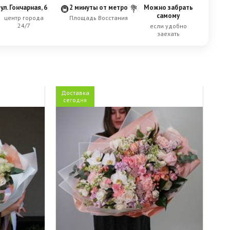
ул. Гончарная, 6
2 минуты от метро
Можно забрать
🚇
💐
самому
центр города
Площадь Восстания
24/7
если удобно
заехать
Доставка
сегодня