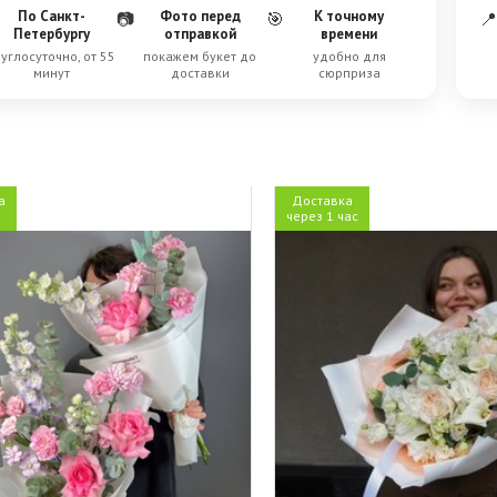
По Санкт-
Фото перед
К точному
📷
🎯
📍
Петербургу
отправкой
времени
углосуточно, от 55
покажем букет до
удобно для
минут
доставки
сюрприза
а
Доставка
через 1 час