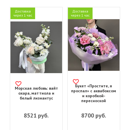
Доставка
Доставка
через 1 час
через 1 час
Букет «‎Простите, я
Морская любовь: вайт
проспал»‎ с аквабоксом
охара, маттиола и
и коробкой-
белый лизиантус
пересноской
8521
руб.
8700
руб.