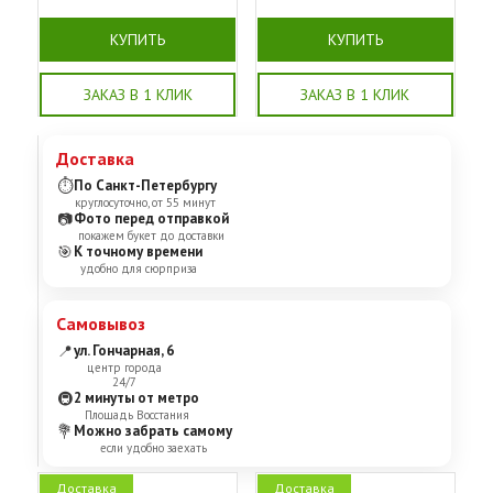
КУПИТЬ
КУПИТЬ
ЗАКАЗ В 1 КЛИК
ЗАКАЗ В 1 КЛИК
Доставка
⏱
По Санкт-Петербургу
круглосуточно, от 55 минут
📷
Фото перед отправкой
покажем букет до доставки
🎯
К точному времени
удобно для сюрприза
Самовывоз
📍
ул. Гончарная, 6
центр города
24/7
🚇
2 минуты от метро
Площадь Восстания
💐
Можно забрать самому
если удобно заехать
Доставка
Доставка