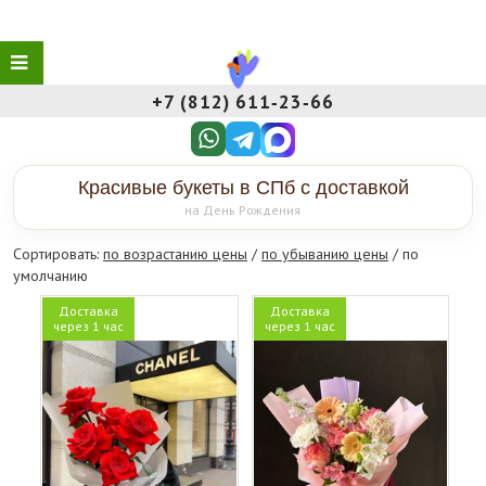
+7 (812) 611‑23‑66
Красивые букеты в СПб с доставкой
на День Рождения
Сортировать:
по возрастанию цены
/
по убыванию цены
/ по
умолчанию
Доставка
Доставка
через 1 час
через 1 час