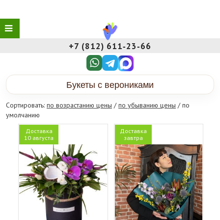
+7 (812) 611‑23‑66
Букеты с верониками
Сортировать:
по возрастанию цены
/
по убыванию цены
/ по
умолчанию
Доставка
Доставка
10 августа
завтра