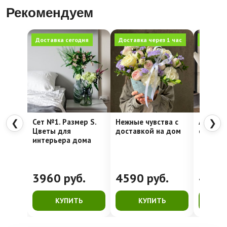
Рекомендуем
Доставка сегодня
Доставка через 1 час
Доставка
Сет №1. Размер S.
Нежные чувства с
Алое се
❮
❯
Цветы для
доставкой на дом
стойкая
интерьера дома
3960
руб.
4590
руб.
428
КУПИТЬ
КУПИТЬ
К