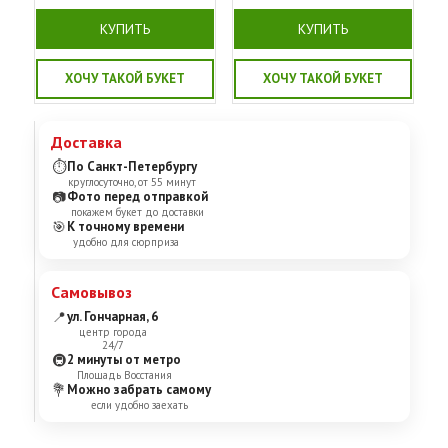
КУПИТЬ
КУПИТЬ
ХОЧУ ТАКОЙ БУКЕТ
ХОЧУ ТАКОЙ БУКЕТ
Доставка
⏱
По Санкт-Петербургу
круглосуточно, от 55 минут
📷
Фото перед отправкой
покажем букет до доставки
🎯
К точному времени
удобно для сюрприза
Самовывоз
📍
ул. Гончарная, 6
центр города
24/7
🚇
2 минуты от метро
Площадь Восстания
💐
Можно забрать самому
если удобно заехать