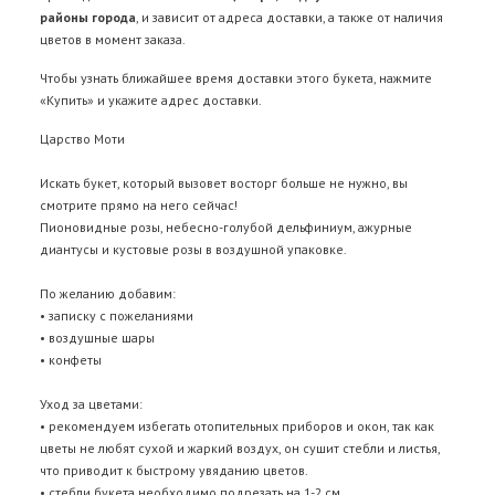
районы города
, и зависит от адреса доставки, а также от наличия
цветов в момент заказа.
Чтобы узнать ближайшее время доставки этого букета, нажмите
«Купить» и укажите адрес доставки.
Царство Моти
Искать букет, который вызовет восторг больше не нужно, вы
смотрите прямо на него сейчас!
Пионовидные розы, небесно-голубой дельфиниум, ажурные
диантусы и кустовые розы в воздушной упаковке.
По желанию добавим:
• записку с пожеланиями
• воздушные шары
• конфеты
Уход за цветами:
• рекомендуем избегать отопительных приборов и окон, так как
цветы не любят сухой и жаркий воздух, он сушит стебли и листья,
что приводит к быстрому увяданию цветов.
• стебли букета необходимо подрезать на 1-2 см.