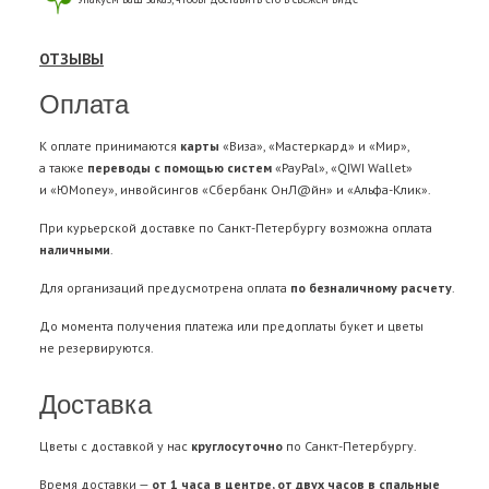
ОТЗЫВЫ
Оплата
К оплате принимаются
карты
«Виза», «Мастеркард» и «Мир»,
а также
переводы с помощью систем
«PayPal», «QIWI Wallet»
и «ЮMoney», инвойсингов «Сбербанк ОнЛ@йн» и «Альфа-Клик».
При курьерской доставке по Санкт-Петербургу возможна оплата
наличными
.
Для организаций предусмотрена оплата
по безналичному расчету
.
До момента получения платежа или предоплаты букет и цветы
не резервируются.
Доставка
Цветы с доставкой у нас
круглосуточно
по Санкт-Петербургу.
Время доставки —
от 1 часа в центре, от двух часов в спальные