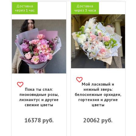
Доставка
Доставка
через 1 час
через 3 часа
Мой ласковый и
Пока ты спал:
нежный зверь:
пионовидные розы,
белоснежные орхидеи,
лизиантус и другие
гортензия и другие
свежие цветы
цветы
16378
руб.
20062
руб.