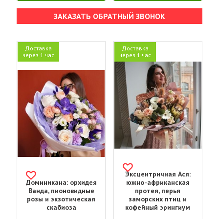
ЗАКАЗАТЬ ОБРАТНЫЙ ЗВОНОК
Доставка
Доставка
через 1 час
через 1 час
Эксцентричная Ася:
Доминикана: орхидея
южно-африканская
Ванда, пионовидные
протея, перья
розы и экзотическая
заморских птиц и
скабиоза
кофейный эрингиум