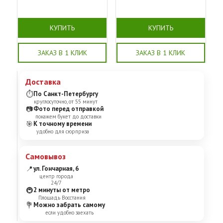
КУПИТЬ
КУПИТЬ
ЗАКАЗ В 1 КЛИК
ЗАКАЗ В 1 КЛИК
Доставка
⏱
По Санкт-Петербургу
круглосуточно, от 55 минут
📷
Фото перед отправкой
покажем букет до доставки
🎯
К точному времени
удобно для сюрприза
Самовывоз
📍
ул. Гончарная, 6
центр города
24/7
🚇
2 минуты от метро
Площадь Восстания
💐
Можно забрать самому
если удобно заехать