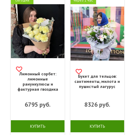
сегодня
через 1 час
Лимонный сорбет:
Букет для тельцов:
лимонные
сантименты, милота и
ранункулюсы и
пушистый лагурус
фактурная гвоздика
6795
руб.
8326
руб.
КУПИТЬ
КУПИТЬ