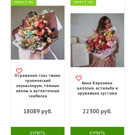
через 1 час
через 1 час
Отражение глаз твоих:
тропический
Анна Каренина:
леукасперум, тёмные
целозия, астильба и
каллы и аутентичная
кружевная эустома
скабиоза
18089
руб.
22300
руб.
КУПИТЬ
КУПИТЬ