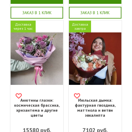
ЗАКАЗ В 1 КЛИК
ЗАКАЗ В 1 КЛИК
Доставка
Доставка
через 1 час
завтра
Анютины глазки:
Июльская дымка:
космическая брассика,
фактурная гвоздика,
хризантема и другие
маттиола и ветви
цветы
эвкалипта
15580
руб.
7102
руб.