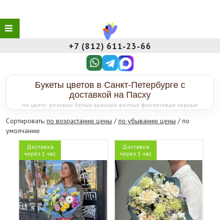
+7 (812) 611‑23‑66
Букеты цветов в Санкт-Петербурге с
доставкой на Пасху
по цвету: розовые белые красные желтые фиолетовые черные
букеты по стоимости: недорогие шикарные
Сортировать:
по возрастанию цены
/
по убыванию цены
/ по
умолчанию
Доставка
Доставка
через 1 час
через 1 час