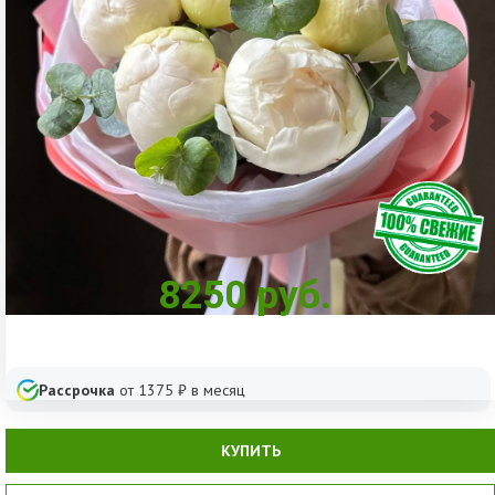
8250
руб.
Рассрочка
от
1375
₽ в месяц
КУПИТЬ