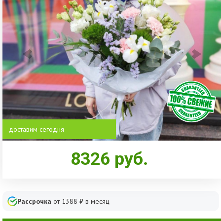
доставим сегодня
8326
руб.
Рассрочка
от
1388
₽ в месяц