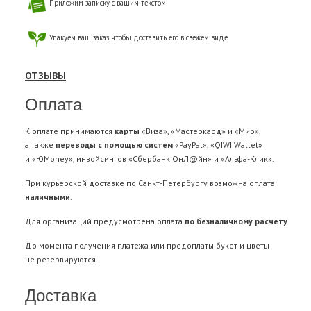
Приложим записку с вашим текстом
Упакуем ваш заказ, чтобы доставить его в свежем виде
ОТЗЫВЫ
Оплата
К оплате принимаются
карты
«Виза», «Мастеркард» и «Мир»,
а также
переводы с помощью систем
«PayPal», «QIWI Wallet»
и «ЮMoney», инвойсингов «Сбербанк ОнЛ@йн» и «Альфа-Клик».
При курьерской доставке по Санкт-Петербургу возможна оплата
наличными
.
Для организаций предусмотрена оплата
по безналичному расчету
.
До момента получения платежа или предоплаты букет и цветы
не резервируются.
Доставка