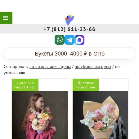
+7 (812) 611‑23‑66
Букеты 3000–4000 ₽ в СПб
Сортировать:
по возрастанию цены
/
по убыванию цены
/ по
умолчанию
Доставка
Доставка
через 1 час
через 1 час