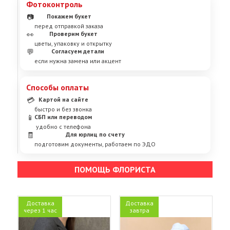
Фотоконтроль
📷
Покажем букет
перед отправкой заказа
👀
Проверим букет
цветы, упаковку и открытку
💬
Согласуем детали
если нужна замена или акцент
Способы оплаты
💳
Картой на сайте
быстро и без звонка
📱
СБП или переводом
удобно с телефона
🧾
Для юрлиц по счету
подготовим документы, работаем по ЭДО
ПОМОЩЬ ФЛОРИСТА
Доставка
Доставка
через 1 час
завтра