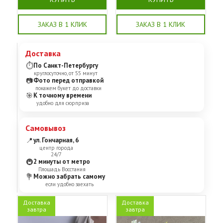
ЗАКАЗ В 1 КЛИК
ЗАКАЗ В 1 КЛИК
Доставка
⏱
По Санкт-Петербургу
круглосуточно, от 55 минут
📷
Фото перед отправкой
покажем букет до доставки
🎯
К точному времени
удобно для сюрприза
Самовывоз
📍
ул. Гончарная, 6
центр города
24/7
🚇
2 минуты от метро
Площадь Восстания
💐
Можно забрать самому
если удобно заехать
Доставка
Доставка
завтра
завтра