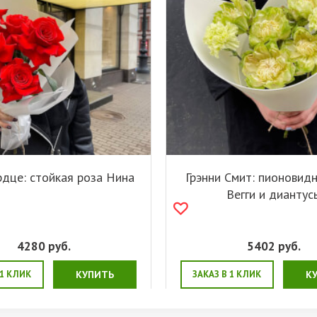
рдце: стойкая роза Нина
Грэнни Смит: пионовид
Вегги и диантус
4280
руб.
5402
руб.
 1 КЛИК
КУПИТЬ
ЗАКАЗ В 1 КЛИК
К