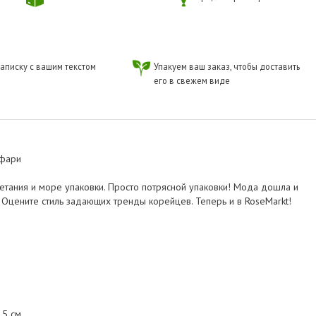
аписку с вашим текстом
Упакуем ваш заказ, чтобы доставить
его в свежем виде
афари
етания и море упаковки. Просто потрясной упаковки! Мода дошла и
. Оцените стиль задающих тренды корейцев. Теперь и в RoseMarkt!
,5 см