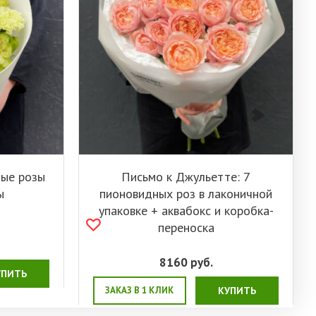
ные розы
Письмо к Джульетте: 7
ы
пионовидных роз в лаконичной
упаковке + аквабокс и коробка-
переноска
8160
руб.
УПИТЬ
ЗАКАЗ В 1 КЛИК
КУПИТЬ