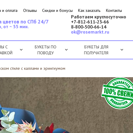
 и оплата
Отзывы
Скидки и бонусы
Как заказать
Контакты
Работаем круглосуточно
а цветов по СПб 24/7
+7‑812‑611‑23‑66
, от ~ 55 мин.
8‑800‑500‑66‑14
ok@rosemarkt.ru
ЗЫ С
БУКЕТЫ ПО
БУКЕТЫ ДЛЯ
АВКОЙ
ПОВОДУ
ПОЛУЧАТЕЛЯ
йском стиле с каллами и эрингиумом