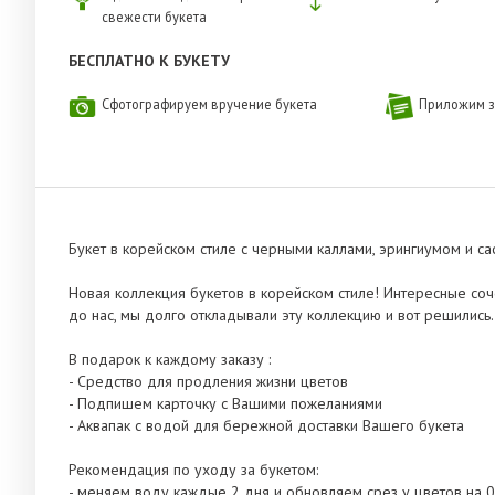
свежести букета
БЕСПЛАТНО К БУКЕТУ
Сфотографируем вручение букета
Приложим з
Букет в корейском стиле с черными каллами, эрингиумом и с
Новая коллекция букетов в корейском стиле! Интересные соч
до нас, мы долго откладывали эту коллекцию и вот решились
В подарок к каждому заказу :
- Средство для продления жизни цветов
- Подпишем карточку с Вашими пожеланиями
- Аквапак с водой для бережной доставки Вашего букета
Рекомендация по уходу за букетом:
- меняем воду каждые 2 дня и обновляем срез у цветов на 0