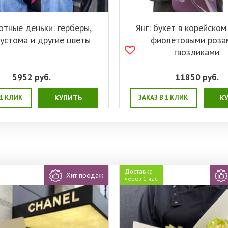
отные деньки: герберы,
Янг: букет в корейском
эустома и другие цветы
фиолетовыми роза
гвоздиками
5952
руб.
11850
руб.
 1 КЛИК
КУПИТЬ
ЗАКАЗ В 1 КЛИК
К
Доставка
Хит продаж
через 1 час