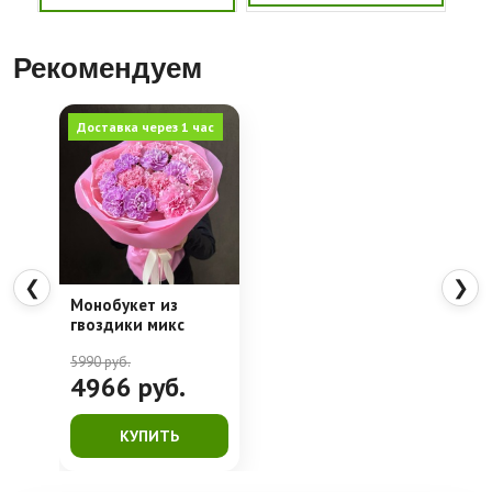
Рекомендуем
Доставка через 1 час
❮
❯
Монобукет из
гвоздики микс
5990
руб.
4966
руб.
КУПИТЬ