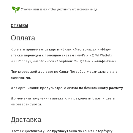
Упакуем ваш заказ, чтобы доставить его в свежем виде
ОТЗЫВЫ
Оплата
К оплате принимаются
карты
«Виза», «Мастеркард» и «Мир»,
а также
переводы с помощью систем
«PayPal», «QIWI Wallet»
и «ЮMoney», инвойсингов «Сбербанк ОнЛ@йн» и «Альфа-Клик».
При курьерской доставке по Санкт-Петербургу возможна оплата
наличными
.
Для организаций предусмотрена оплата
по безналичному расчету
.
До момента получения платежа или предоплаты букет и цветы
не резервируются.
Доставка
Цветы с доставкой у нас
круглосуточно
по Санкт-Петербургу.