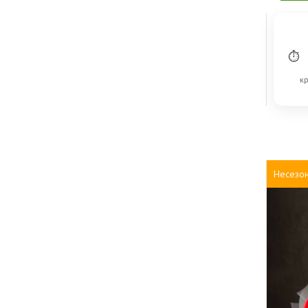
⏱
кр
Несезо