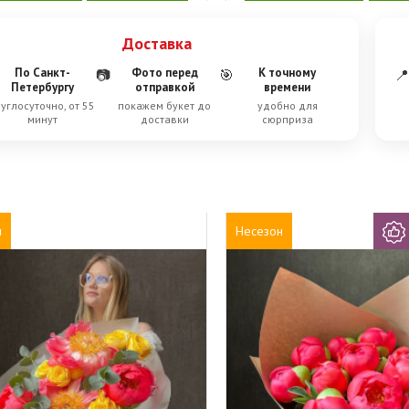
Доставка
По Санкт-
Фото перед
К точному
📷
🎯
📍
Петербургу
отправкой
времени
углосуточно, от 55
покажем букет до
удобно для
минут
доставки
сюрприза
н
Несезон