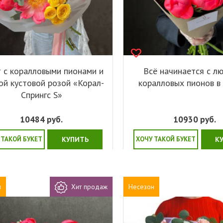
т с коралловыми пионами и
Всё начинается с лю
ой кустовой розой «Корал-
коралловых пионов в
Спрингс S»
10484
руб.
10930
руб.
 ТАКОЙ БУКЕТ
КУПИТЬ
ХОЧУ ТАКОЙ БУКЕТ
К
н
Хит продаж
Несезон