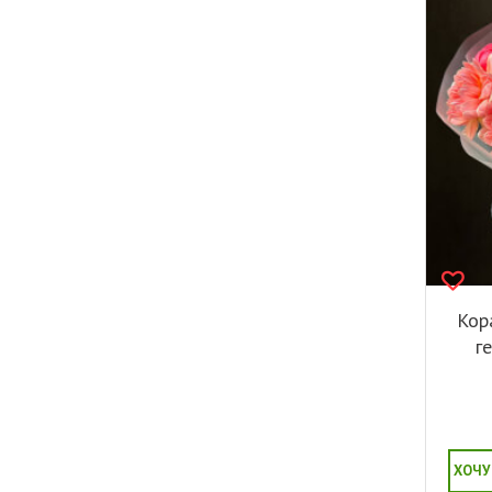
Кор
г
ХОЧУ