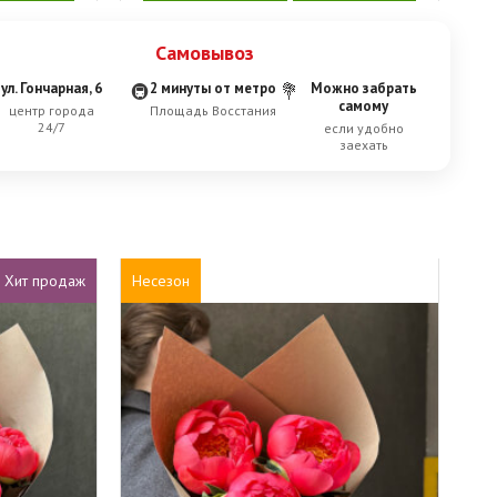
Самовывоз
ул. Гончарная, 6
2 минуты от метро
Можно забрать
🚇
💐
самому
центр города
Площадь Восстания
24/7
если удобно
заехать
Хит продаж
Несезон