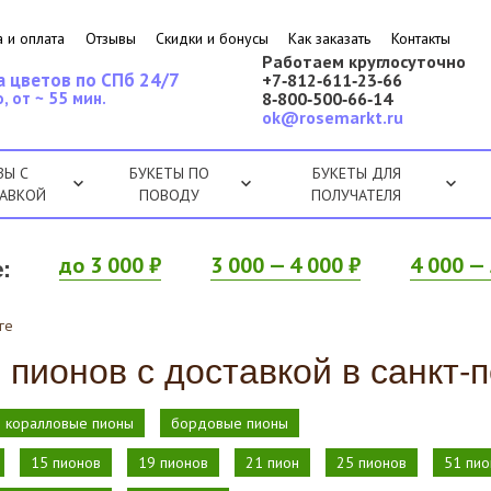
 и оплата
Отзывы
Скидки и бонусы
Как заказать
Контакты
Работаем круглосуточно
а цветов по СПб 24/7
+7‑812‑611‑23‑66
, от ~ 55 мин.
8‑800‑500‑66‑14
ok@rosemarkt.ru
ЗЫ С
БУКЕТЫ ПО
БУКЕТЫ ДЛЯ
АВКОЙ
ПОВОДУ
ПОЛУЧАТЕЛЯ
:
до 3 000 ₽
3 000 — 4 000 ₽
4 000 — 
ге
 пионов с доставкой в санкт-
коралловые пионы
бордовые пионы
15 пионов
19 пионов
21 пион
25 пионов
51 пио