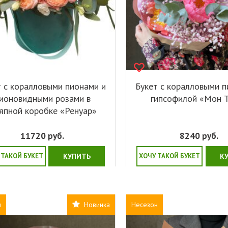
т с коралловыми пионами и
Букет с коралловыми п
ионовидными розами в
гипсофилой «Мон 
япной коробке «Ренуар»
11720
руб.
8240
руб.
 ТАКОЙ БУКЕТ
КУПИТЬ
ХОЧУ ТАКОЙ БУКЕТ
К
н
Новинка
Несезон