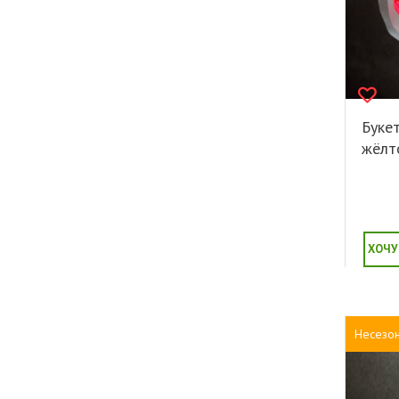
Буке
жёлт
ХОЧУ
Несезо