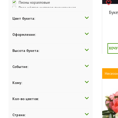
Пионы коралловые
Роза жёлтая кустовая пионовидная
Буке
Роза кустовая пионовидная Джульетта
Цвет букета:
Оформление:
ХОЧУ
Высота букета:
Событие:
Несезо
Кому:
Кол-во цветов:
Страна: