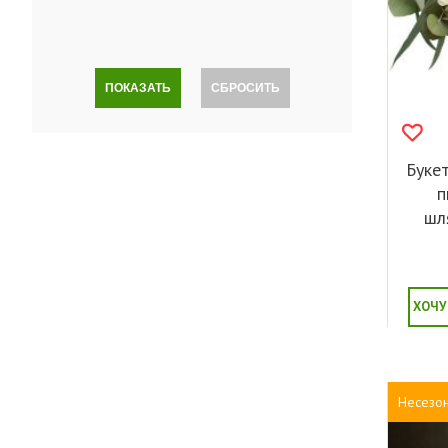
ПОКАЗАТЬ
СБРОСИТЬ
Буке
п
шл
ХОЧУ
Несезо