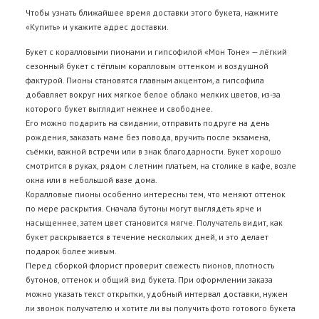
Чтобы узнать ближайшее время доставки этого букета, нажмите
«Купить» и укажите адрес доставки.
Букет с коралловыми пионами и гипсофилой «Мон Тоне» — лёгкий
сезонный букет с тёплым коралловым оттенком и воздушной
фактурой. Пионы становятся главным акцентом, а гипсофила
добавляет вокруг них мягкое белое облако мелких цветов, из-за
которого букет выглядит нежнее и свободнее.
Его можно подарить на свидании, отправить подруге на день
рождения, заказать маме без повода, вручить после экзамена,
съёмки, важной встречи или в знак благодарности. Букет хорошо
смотрится в руках, рядом с летним платьем, на столике в кафе, возле
окна или в небольшой вазе дома.
Коралловые пионы особенно интересны тем, что меняют оттенок
по мере раскрытия. Сначала бутоны могут выглядеть ярче и
насыщеннее, затем цвет становится мягче. Получатель видит, как
букет раскрывается в течение нескольких дней, и это делает
подарок более живым.
Перед сборкой флорист проверит свежесть пионов, плотность
бутонов, оттенок и общий вид букета. При оформлении заказа
можно указать текст открытки, удобный интервал доставки, нужен
ли звонок получателю и хотите ли вы получить фото готового букета