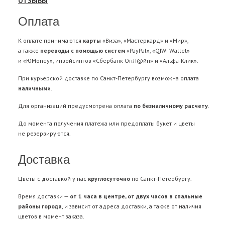
ОТЗЫВЫ
Оплата
К оплате принимаются
карты
«Виза», «Мастеркард» и «Мир»,
а также
переводы с помощью систем
«PayPal», «QIWI Wallet»
и «ЮMoney», инвойсингов «Сбербанк ОнЛ@йн» и «Альфа-Клик».
При курьерской доставке по Санкт-Петербургу возможна оплата
наличными
.
Для организаций предусмотрена оплата
по безналичному расчету
.
До момента получения платежа или предоплаты букет и цветы
не резервируются.
Доставка
Цветы с доставкой у нас
круглосуточно
по Санкт-Петербургу.
Время доставки —
от 1 часа в центре, от двух часов в спальные
районы города
, и зависит от адреса доставки, а также от наличия
цветов в момент заказа.