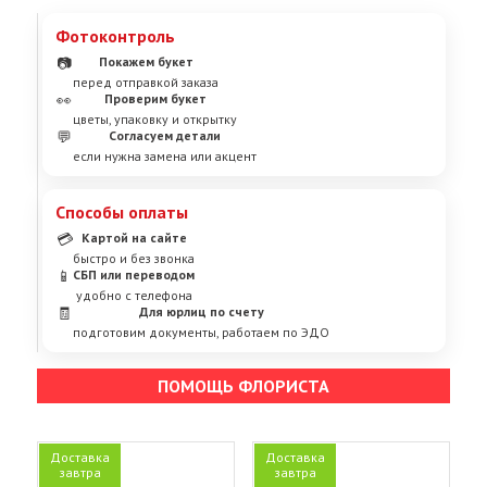
Фотоконтроль
📷
Покажем букет
перед отправкой заказа
👀
Проверим букет
цветы, упаковку и открытку
💬
Согласуем детали
если нужна замена или акцент
Способы оплаты
💳
Картой на сайте
быстро и без звонка
📱
СБП или переводом
удобно с телефона
🧾
Для юрлиц по счету
подготовим документы, работаем по ЭДО
ПОМОЩЬ ФЛОРИСТА
Доставка
Доставка
завтра
завтра