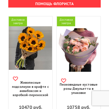
ПОМОЩЬ ФЛОРИСТА
Доставка
Доставка
завтра
завтра
Живописные
Пионовидные кустовые
подсолнухи в крафте с
розы Джульетта в
аквабоксом и
упаковке
коробкой-переноской
10470
руб.
10758
руб.