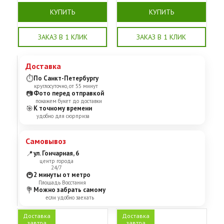
КУПИТЬ
КУПИТЬ
ЗАКАЗ В 1 КЛИК
ЗАКАЗ В 1 КЛИК
Доставка
⏱
По Санкт-Петербургу
круглосуточно, от 55 минут
📷
Фото перед отправкой
покажем букет до доставки
🎯
К точному времени
удобно для сюрприза
Самовывоз
📍
ул. Гончарная, 6
центр города
24/7
🚇
2 минуты от метро
Площадь Восстания
💐
Можно забрать самому
если удобно заехать
Доставка
Доставка
завтра
завтра