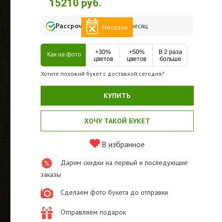
15210
руб.
Рассрочка
от
2535
₽ в месяц
Несезон
+30%
+50%
В 2 раза
Как на фото
цветов
цветов
больше
Хотите похожий букет с доставкой сегодня?
КУПИТЬ
ХОЧУ ТАКОЙ БУКЕТ
В избранное
Дарим скидки на первый и последующие
заказы
Сделаем фото букета до отправки
Отправляем подарок