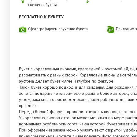
свежести букета
БЕСПЛАТНО К БУКЕТУ
Сфотографируем вручение букета
Приложим з
Букет с коралловыми пионами, краспедией и эустомой «Я, ты,
рассматривать с разных сторон. Коралловые пионы дают тёпл
эустома делает букет мягче и глубже по фактуре.
Такой букет хорошо подходит для свидания, дня рождения, п
хочется подарить не классические розы, а более авторскую к
утром, заказать в офис перед окончанием рабочего дня или д
праздник.
Перед сборкой флорист проверит свежесть пионов, плотность
У коралловых пионов оттенок может меняться по мере раскрыт
нормальная особенность сорта, из-за которой букет живёт в в
При оформлении заказа можно указать текст открытки, удобны
приездом курьера и хотите ли вы получить фото готового бук