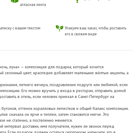
атласная лента
аписку с вашим текстом
Упакуем ваш заказ, чтобы доставить
его в свежем виде
 ночь, луна» — композиция для подарка, который хочется
ый сезонный цвет, краспедия добавляет маленькие жёлтые акценты, а
ризнания, летнего вечера, поздравления подруге или любимой, если
омпозицию. Его можно вручить у входа в ресторан, отправить домой
оставить в отель, если человек приехал в Санкт-Петербург на
 бутонов, оттенок коралловых лепестков и общий баланс композиции.
ия: сначала он ярче и теплее, затем становится мягче. Это
азе не статично, а постепенно меняется.
й интервал доставки, имя получателя, нужен ли звонок перед
ета. Если подарок должен остаться сюрпризом, напишите это в