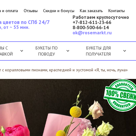
 и оплата
Отзывы
Скидки и бонусы
Как заказать
Контакты
Работаем круглосуточно
а цветов по СПб 24/7
+7‑812‑611‑23‑66
, от ~ 55 мин.
8‑800‑500‑66‑14
ok@rosemarkt.ru
ЗЫ С
БУКЕТЫ ПО
БУКЕТЫ ДЛЯ
АВКОЙ
ПОВОДУ
ПОЛУЧАТЕЛЯ
т с коралловыми пионами, краспедией и эустомой «Я, ты, ночь, луна»