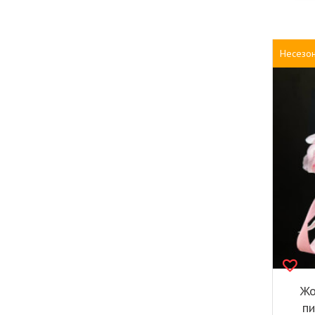
Несезо
Жо
пи