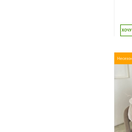
ХОЧУ
Несезо