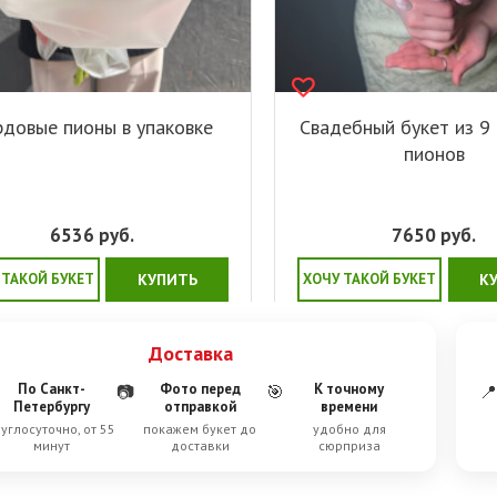
рдовые пионы в упаковке
Свадебный букет из 9
пионов
6536
руб.
7650
руб.
 ТАКОЙ БУКЕТ
КУПИТЬ
ХОЧУ ТАКОЙ БУКЕТ
К
Доставка
По Санкт-
Фото перед
К точному
📷
🎯
📍
Петербургу
отправкой
времени
углосуточно, от 55
покажем букет до
удобно для
минут
доставки
сюрприза