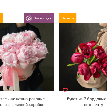
н
Хит продаж
Несезон
зефина: нежно-розовые
Букет из 7 бордовых
оны в шляпной коробке
под ленту