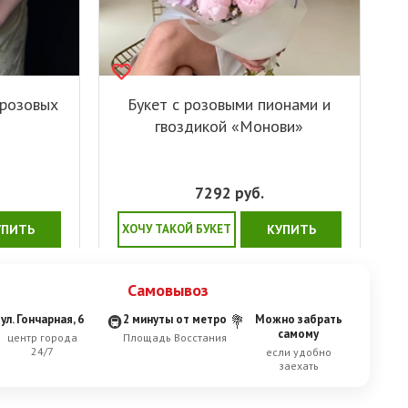
 розовых
Букет с розовыми пионами и
гвоздикой «Монови»
7292
руб.
УПИТЬ
ХОЧУ ТАКОЙ БУКЕТ
КУПИТЬ
Самовывоз
ул. Гончарная, 6
2 минуты от метро
Можно забрать
🚇
💐
самому
центр города
Площадь Восстания
24/7
если удобно
заехать