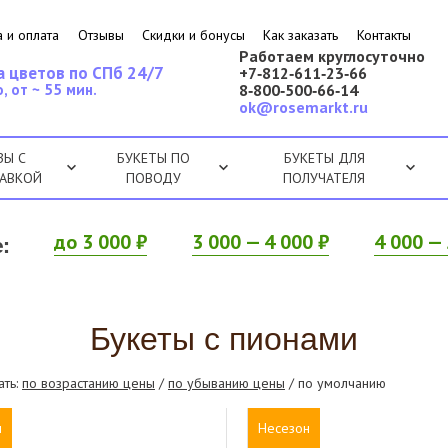
 и оплата
Отзывы
Скидки и бонусы
Как заказать
Контакты
Работаем круглосуточно
а цветов по СПб 24/7
+7‑812‑611‑23‑66
, от ~ 55 мин.
8‑800‑500‑66‑14
ok@rosemarkt.ru
ЗЫ С
БУКЕТЫ ПО
БУКЕТЫ ДЛЯ
АВКОЙ
ПОВОДУ
ПОЛУЧАТЕЛЯ
:
до 3 000 ₽
3 000 — 4 000 ₽
4 000 — 
Букеты с пионами
ать:
по возрастанию цены
/
по убыванию цены
/ по умолчанию
н
Несезон