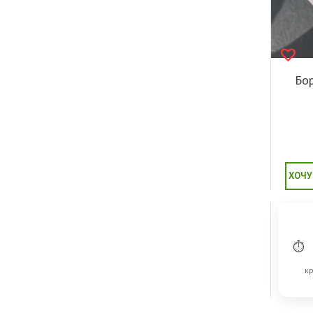
Бо
ХОЧУ
⏱
кр