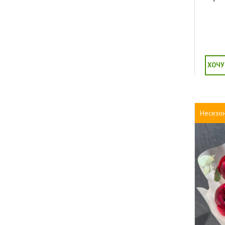
ХОЧУ
Несезо