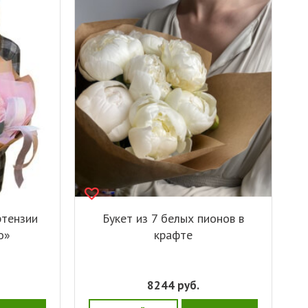
ртензии
Букет из 7 белых пионов в
о»
крафте
8244
руб.