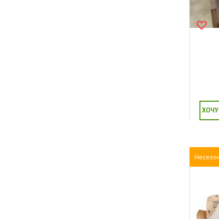
ХОЧУ
Несезо