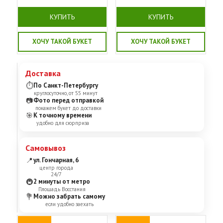
КУПИТЬ
КУПИТЬ
ХОЧУ ТАКОЙ БУКЕТ
ХОЧУ ТАКОЙ БУКЕТ
Доставка
⏱
По Санкт-Петербургу
круглосуточно, от 55 минут
📷
Фото перед отправкой
покажем букет до доставки
🎯
К точному времени
удобно для сюрприза
Самовывоз
📍
ул. Гончарная, 6
центр города
24/7
🚇
2 минуты от метро
Площадь Восстания
💐
Можно забрать самому
если удобно заехать