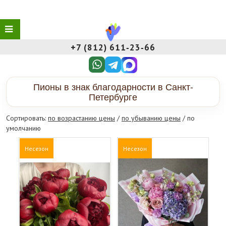
+7 (812) 611‑23‑66
Пионы в знак благодарности в Санкт-
Петербурге
Сортировать:
по возрастанию цены
/
по убыванию цены
/ по
умолчанию
Несезон
Несезон