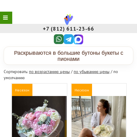
+7 (812) 611‑23‑66
Раскрываются в большие бутоны букеты с
пионами
Сортировать:
по возрастанию цены
/
по убыванию цены
/ по
умолчанию
Несезон
Несезон