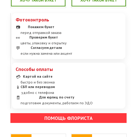
ХОЧУ ТАКОЙ БУКЕТ
ХОЧУ ТАКОЙ БУКЕТ
Фотоконтроль
📷
Покажем букет
перед отправкой заказа
👀
Проверим букет
цветы, упаковку и открытку
💬
Согласуем детали
если нужна замена или акцент
Способы оплаты
💳
Картой на сайте
быстро и без звонка
📱
СБП или переводом
удобно с телефона
🧾
Для юрлиц по счету
подготовим документы, работаем по ЭДО
ПОМОЩЬ ФЛОРИСТА