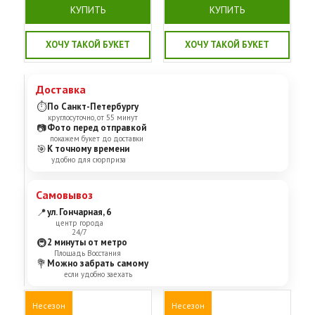
КУПИТЬ
КУПИТЬ
ХОЧУ ТАКОЙ БУКЕТ
ХОЧУ ТАКОЙ БУКЕТ
Доставка
⏱
По Санкт-Петербургу
круглосуточно, от 55 минут
📷
Фото перед отправкой
покажем букет до доставки
🎯
К точному времени
удобно для сюрприза
Самовывоз
📍
ул. Гончарная, 6
центр города
24/7
🚇
2 минуты от метро
Площадь Восстания
💐
Можно забрать самому
если удобно заехать
Несезон
Несезон