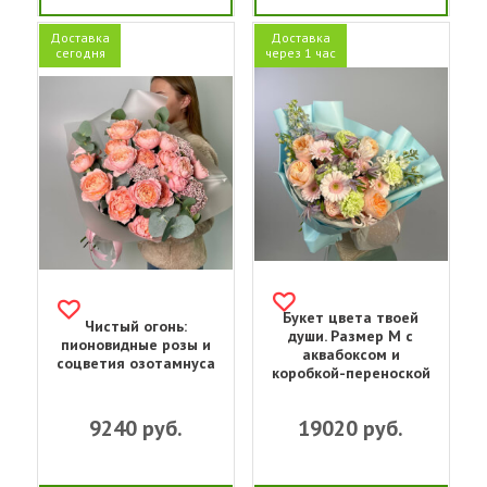
Доставка
Доставка
сегодня
через 1 час
Букет цвета твоей
Чистый огонь:
души. Размер M с
пионовидные розы и
аквабоксом и
соцветия озотамнуса
коробкой-переноской
9240
руб.
19020
руб.