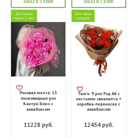
ЗАКАЗ В 1 КЛИК
ЗАКАЗ В 1 КЛИК
Доставка
Доставка
через 1 час
сегодня
Розовая мечта: 15
Танго: 9 роз Рэд Ай с
пионовидных роз
листьями эвкалипта +
Кантри Блюз с
коробка-переноска с
аквабоксом
аквабоксом
11228
руб.
12454
руб.