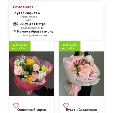
Самовывоз
📍
ул. Гончарная, 6
центр города
24/7
🚇
2 минуты от метро
Площадь Восстания
💐
Можно забрать самому
если удобно заехать
Доставка
Доставка
через 1 час
через 1 час
Сливочный сироп
Букет «Слаженная