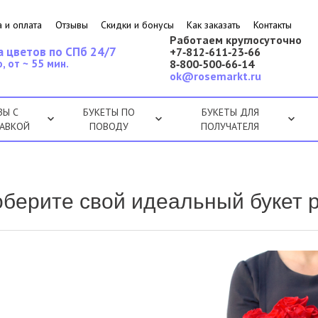
 и оплата
Отзывы
Скидки и бонусы
Как заказать
Контакты
Работаем круглосуточно
а цветов по СПб 24/7
+7‑812‑611‑23‑66
, от ~ 55 мин.
8‑800‑500‑66‑14
ok@rosemarkt.ru
ЗЫ С
БУКЕТЫ ПО
БУКЕТЫ ДЛЯ
АВКОЙ
ПОВОДУ
ПОЛУЧАТЕЛЯ
берите свой идеальный букет 