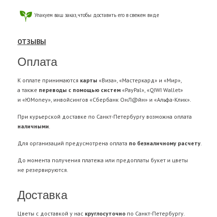
Упакуем ваш заказ, чтобы доставить его в свежем виде
ОТЗЫВЫ
Оплата
К оплате принимаются
карты
«Виза», «Мастеркард» и «Мир»,
а также
переводы с помощью систем
«PayPal», «QIWI Wallet»
и «ЮMoney», инвойсингов «Сбербанк ОнЛ@йн» и «Альфа-Клик».
При курьерской доставке по Санкт-Петербургу возможна оплата
наличными
.
Для организаций предусмотрена оплата
по безналичному расчету
.
До момента получения платежа или предоплаты букет и цветы
не резервируются.
Доставка
Цветы с доставкой у нас
круглосуточно
по Санкт-Петербургу.