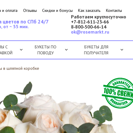
 и оплата
Отзывы
Скидки и бонусы
Как заказать
Контакты
Работаем круглосуточно
а цветов по СПб 24/7
+7‑812‑611‑23‑66
, от ~ 55 мин.
8‑800‑500‑66‑14
ok@rosemarkt.ru
ЗЫ С
БУКЕТЫ ПО
БУКЕТЫ ДЛЯ
АВКОЙ
ПОВОДУ
ПОЛУЧАТЕЛЯ
зы в шляпной коробке