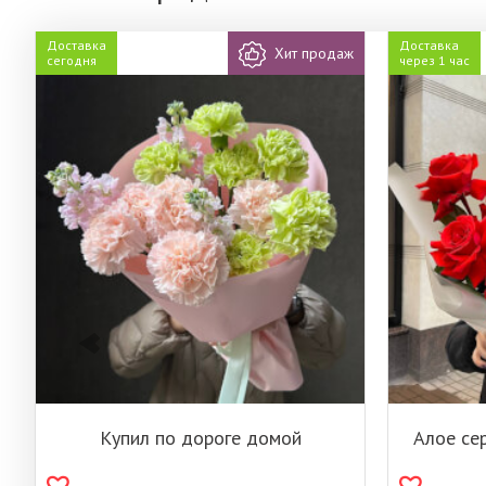
Доставка
Доставка
Хит продаж
сегодня
через 1 час
Купил по дороге домой
Алое се