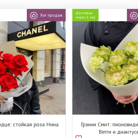
Доставка
Хит продаж
через 1 час
рдце: стойкая роза Нина
Грэнни Смит: пионовид
Вегги и диантус