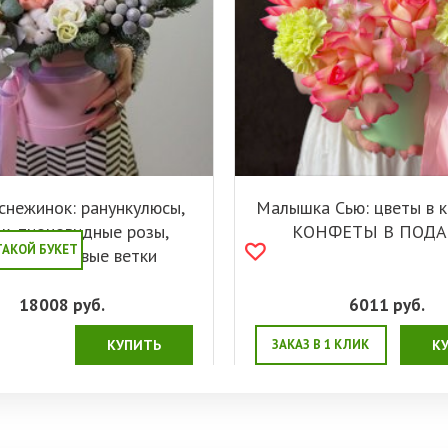
нежинок: ранункулюсы,
Малышка Сью: цветы в к
к, пионовидные розы,
КОНФЕТЫ В ПОДА
ТАКОЙ БУКЕТ
антус, еловые ветки
18008
руб.
6011
руб.
КУПИТЬ
ЗАКАЗ В 1 КЛИК
К