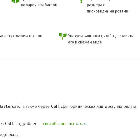
подарочным бантом
размера с
пионовидными розами
аписку с вашим текстом
Упакуем ваш заказ, чтобы доставить
его в свежем виде
Mastercard
, а также через
СБП
. Для юридических лиц доступна оплата
рез СБП. Подробнее —
способы оплаты заказа
.
редоплаты.