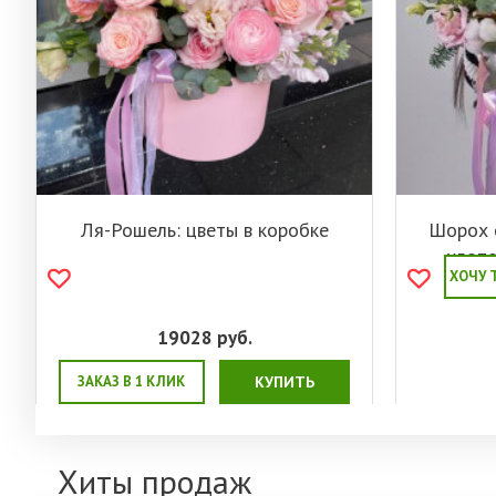
Ля-Рошель: цветы в коробке
Шорох с
хлопо
ХОЧУ 
лизи
19028
руб.
ЗАКАЗ В 1 КЛИК
КУПИТЬ
Хиты продаж