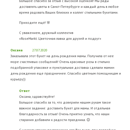
Большое спасибо за отзыв с высокой оценкой! Мы рады
доставлять цветы в Санкт-Петербурге и каждый день в любое
время радовать Ваших близких и коллег стильными букетами.
Приходите ещё! 🌸
С уважением, дружный коллектив
«RoseMarkt. Цветочная лавка для друзей и подруг»
Оксана
27.07.2020
Заказывала этот букет на день рождения мамы. Получила от нее
море счастливых сообщений! Очень красивые розы в стильно
подобранной упаковке и пунктуальная доставка сделали мамин
день рождения еще праздничнее. Спасибо цветным помощницам и
курьеру))
Ответ
Оксана, здравствуйте!
Большое спасибо за то, что доверили нашим рукам такое
важное задание: доставить букет для мамы. И отдельная
благодарность за отзыв! Очень приятно узнать, что наши
старания добавили к радости праздника. 😊
С удовольствием постараемся для Вас вновь при первой же