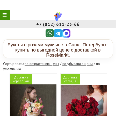
+7 (812) 611‑23‑66
Букеты с розами мужчине в Санкт-Петербурге:
купить по выгодной цене с доставкой в
RoseMarkt.
Сортировать:
по возрастанию цены
/
по убыванию цены
/ по
умолчанию
Доставка
Доставка
через 1 час
сегодня