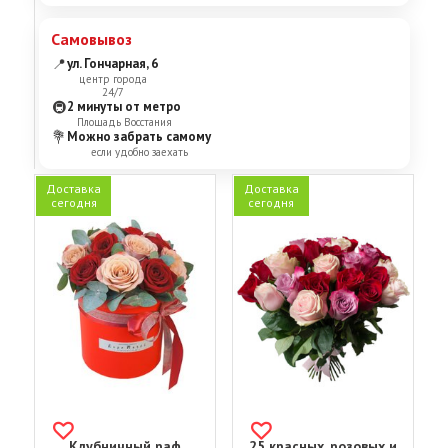
Самовывоз
📍
ул. Гончарная, 6
центр города
24/7
🚇
2 минуты от метро
Площадь Восстания
💐
Можно забрать самому
если удобно заехать
Доставка
Доставка
сегодня
сегодня
Клубничный раф
25 красных, розовых и