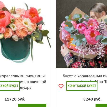
 коралловыми пионами и
Букет с коралловыми п
дными розами в шляпной
гипсофилой «Мон Т
ТАКОЙ БУКЕТ
ХОЧУ ТАКОЙ БУКЕТ
оробке «Ренуар»
11720
руб.
8240
руб.