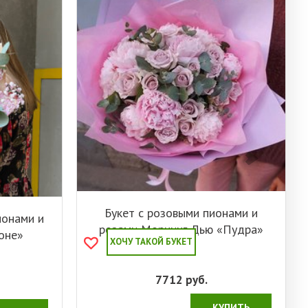
Букет с розовыми пионами и
ионами и
розами Морнинг Дью «Пудра»
оне»
ХОЧУ ТАКОЙ БУКЕТ
7712
руб.
КУПИТЬ