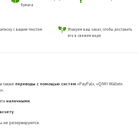
бумага
аписку с вашим текстом
Упакуем ваш заказ, чтобы доставить
его в свежем виде
 а также
переводы с помощью систем
«PayPal», «QIWI Wallet»
».
ата
наличными
.
асчету
.
ы не резервируются.