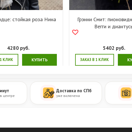
рдце: стойкая роза Нина
Грэнни Смит: пионовид
Вегги и диантус
4280
руб.
5402
руб.
 1 КЛИК
КУПИТЬ
ЗАКАЗ В 1 КЛИК
К
инут
Доставка по СПб
 в центре
уже включена