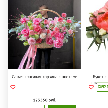
Самая красивая корзина с цветами
Букет с
пионови
ХОЧУ 
к
123550
руб.