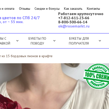
 и оплата
Отзывы
Скидки и бонусы
Как заказать
Контакты
Работаем круглосуточно
а цветов по СПб 24/7
+7‑812‑611‑23‑66
, от ~ 55 мин.
8‑800‑500‑66‑14
ok@rosemarkt.ru
ЗЫ С
БУКЕТЫ ПО
БУКЕТЫ ДЛЯ
АВКОЙ
ПОВОДУ
ПОЛУЧАТЕЛЯ
т из 15 бордовых пионов в крафте