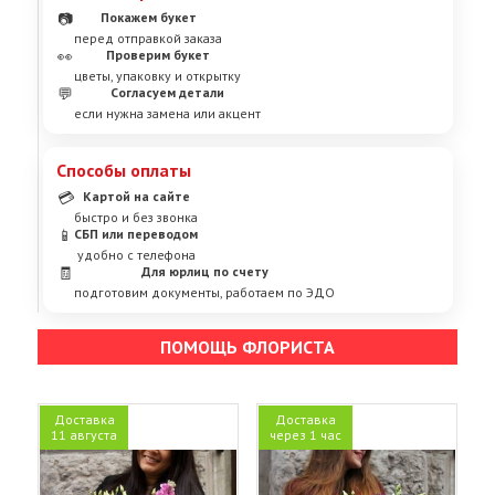
📷
Покажем букет
перед отправкой заказа
👀
Проверим букет
цветы, упаковку и открытку
💬
Согласуем детали
если нужна замена или акцент
Способы оплаты
💳
Картой на сайте
быстро и без звонка
📱
СБП или переводом
удобно с телефона
🧾
Для юрлиц по счету
подготовим документы, работаем по ЭДО
ПОМОЩЬ ФЛОРИСТА
Доставка
Доставка
11 августа
через 1 час