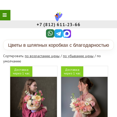
+7 (812) 611‑23‑66
Цветы в шляпных коробках с благодарностью
Сортировать:
по возрастанию цены
/
по убыванию цены
/ по
умолчанию
Доставка
Доставка
через 1 час
через 1 час