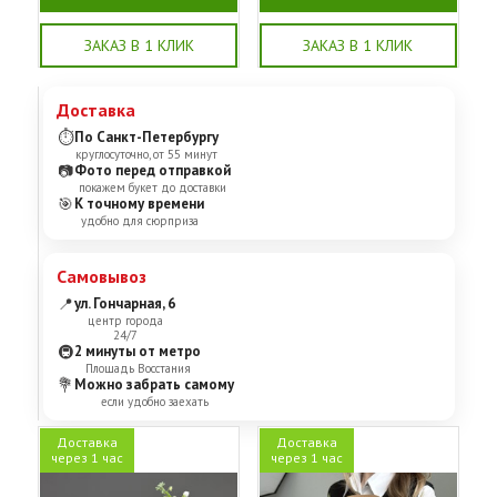
ЗАКАЗ В 1 КЛИК
ЗАКАЗ В 1 КЛИК
Доставка
⏱
По Санкт-Петербургу
круглосуточно, от 55 минут
📷
Фото перед отправкой
покажем букет до доставки
🎯
К точному времени
удобно для сюрприза
Самовывоз
📍
ул. Гончарная, 6
центр города
24/7
🚇
2 минуты от метро
Площадь Восстания
💐
Можно забрать самому
если удобно заехать
Доставка
Доставка
через 1 час
через 1 час