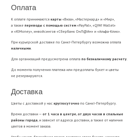
Оплата
К оплате принимаются
карты
«Виза», «Мастеркард» и «Мир»,
а также
переводы с помощью систем
«PayPal», «QIWI Wallet»
и «ЮMoney», инвойсингов «Сбербанк ОнЛ@йн» и «Альфа-Клик».
При курьерской доставке по Санкт-Петербургу возможна оплата
наличными
.
Для организаций предусмотрена оплата
по безналичному расчету
.
До момента получения платежа или предоплаты букет и цветы
не резервируются.
Доставка
Цветы с доставкой у нас
круглосуточно
по Санкт-Петербургу.
Время доставки —
от 1 часа в центре, от двух часов в спальные
районы города
, и зависит от адреса доставки, а также от наличия
цветов в момент заказа.
Чтобы узнать ближайшее время доставки этого букета, нажмите