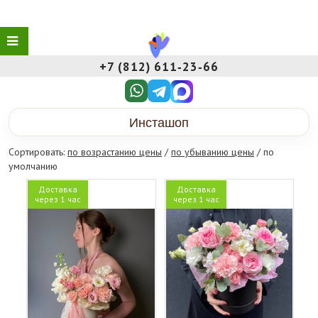
+7 (812) 611‑23‑66
Инсташоп
Сортировать:
по возрастанию цены
/
по убыванию цены
/ по
умолчанию
Доставка
Доставка
через 1 час
через 1 час