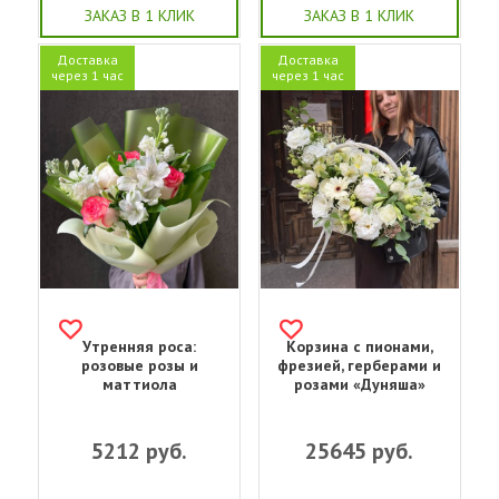
ЗАКАЗ В 1 КЛИК
ЗАКАЗ В 1 КЛИК
Доставка
Доставка
через 1 час
через 1 час
Утренняя роса:
Корзина с пионами,
розовые розы и
фрезией, герберами и
маттиола
розами «Дуняша»
5212
руб.
25645
руб.