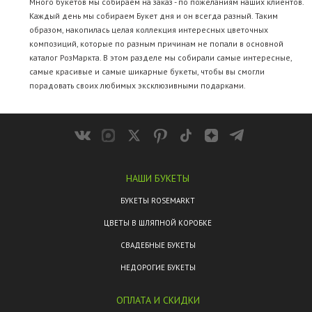
Много букетов мы собираем на заказ - по пожеланиям наших клиентов.
Каждый день мы собираем Букет дня и он всегда разный. Таким
образом, накопилась целая коллекция интересных цветочных
композиций, которые по разным причинам не попали в основной
каталог РозМаркта. В этом разделе мы собирали самые интересные,
самые красивые и самые шикарные букеты, чтобы вы смогли
порадовать своих любимых эксклюзивными подарками.
НАШИ БУКЕТЫ
БУКЕТЫ ROSEMARKT
ЦВЕТЫ В ШЛЯПНОЙ КОРОБКЕ
СВАДЕБНЫЕ БУКЕТЫ
НЕДОРОГИЕ БУКЕТЫ
ОПЛАТА И СКИДКИ