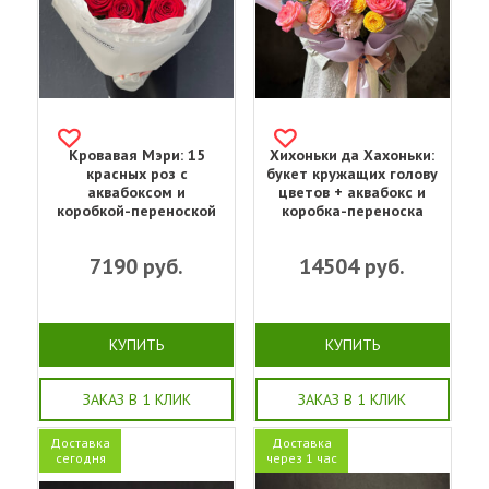
Кровавая Мэри: 15
Хихоньки да Хахоньки:
красных роз с
букет кружащих голову
аквабоксом и
цветов + аквабокс и
коробкой-переноской
коробка-переноска
7190
руб.
14504
руб.
КУПИТЬ
КУПИТЬ
ЗАКАЗ В 1 КЛИК
ЗАКАЗ В 1 КЛИК
Доставка
Доставка
сегодня
через 1 час