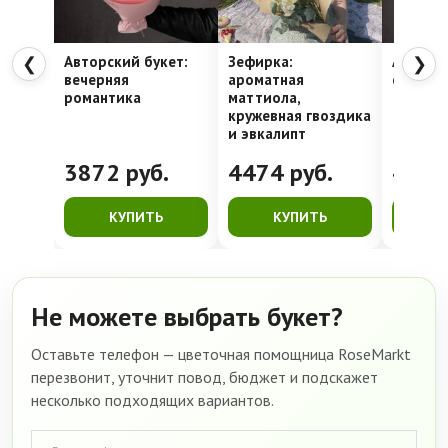
Авторский букет:
Зефирка:
Авторск
❮
❯
вечерняя
ароматная
сиренев
романтика
маттиола,
кружевная гвоздика
и эвкалипт
3872
руб.
4474
руб.
403
КУПИТЬ
КУПИТЬ
К
Не можете выбрать букет?
Оставьте телефон — цветочная помощница RoseMarkt
перезвонит, уточнит повод, бюджет и подскажет
несколько подходящих вариантов.