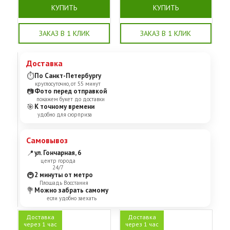
КУПИТЬ
КУПИТЬ
ЗАКАЗ В 1 КЛИК
ЗАКАЗ В 1 КЛИК
Доставка
⏱
По Санкт-Петербургу
круглосуточно, от 55 минут
📷
Фото перед отправкой
покажем букет до доставки
🎯
К точному времени
удобно для сюрприза
Самовывоз
📍
ул. Гончарная, 6
центр города
24/7
🚇
2 минуты от метро
Площадь Восстания
💐
Можно забрать самому
если удобно заехать
Доставка
Доставка
через 1 час
через 1 час