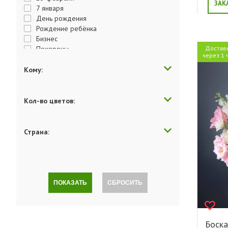
ЗАК
7 января
День рождения
Рождение ребёнка
Бизнес
Похороны
Достав
через 1 
День матери
День отца
Кому:
День Победы
День студента
День учителя
Кол-во цветов:
День влюбленных
Пасха
Выздоравливай
Страна:
Годовщина
Поздравляю
Хэллоуин
Просто так
Комплимент
ПОКАЗАТЬ
СБРОСИТЬ
Люблю
Скучаю
Последний звонок
Прости меня
Боска