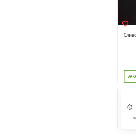
Слив
ЗАК
⏱
кр