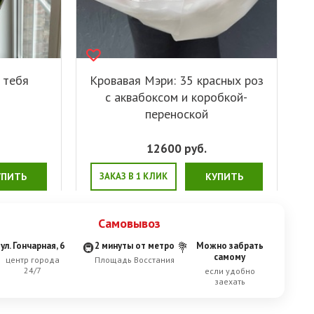
 тебя
Кровавая Мэри: 35 красных роз
с аквабоксом и коробкой-
переноской
12600
руб.
УПИТЬ
ЗАКАЗ В 1 КЛИК
КУПИТЬ
Самовывоз
ул. Гончарная, 6
2 минуты от метро
Можно забрать
🚇
💐
самому
центр города
Площадь Восстания
24/7
если удобно
заехать