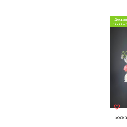
Достав
через 1 
Боска