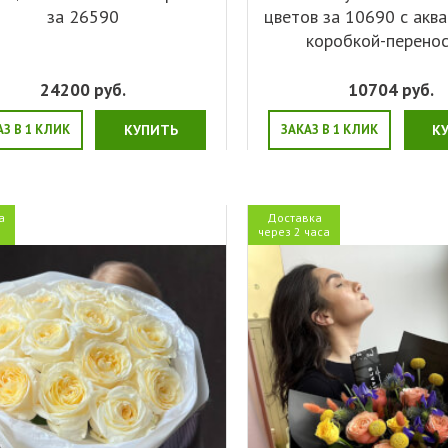
за 26590
цветов за 10690 с акв
коробкой-перено
24200
руб.
10704
руб.
АЗ В 1 КЛИК
КУПИТЬ
ЗАКАЗ В 1 КЛИК
К
а
Доставка
я
через 2 часа