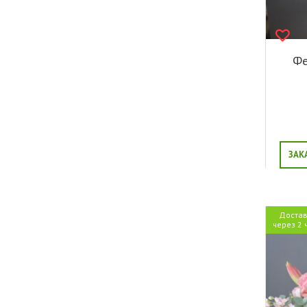
Фе
ЗАК
Достав
через 2 