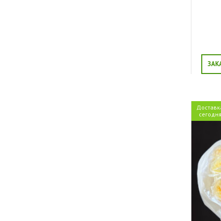
Сюрприз
Свидание
Благодарность
Торжество
Выпускной
Юбилей
ЗАК
Доставк
сегодн