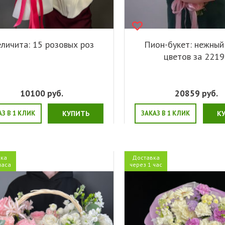
личита: 15 розовых роз
Пион-букет: нежный
цветов за 221
10100
руб.
20859
руб.
АЗ В 1 КЛИК
КУПИТЬ
ЗАКАЗ В 1 КЛИК
К
ка
Доставка
часа
через 1 час