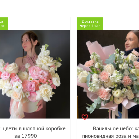
ка
Доставка
час
через 1 час
: цветы в шляпной коробке
Ванильное небо: к
за 17990
пионовидная роза и м