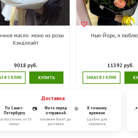
очное масло: моно из розы
Нью-Йорк, я люблю
Кэндллайт
9018
руб.
11392
руб.
АЗ В 1 КЛИК
КУПИТЬ
ЗАКАЗ В 1 КЛИК
К
Доставка
По Санкт-
Фото перед
К точному
📷
🎯
📍
Петербургу
отправкой
времени
углосуточно, от 55
покажем букет до
удобно для
минут
доставки
сюрприза