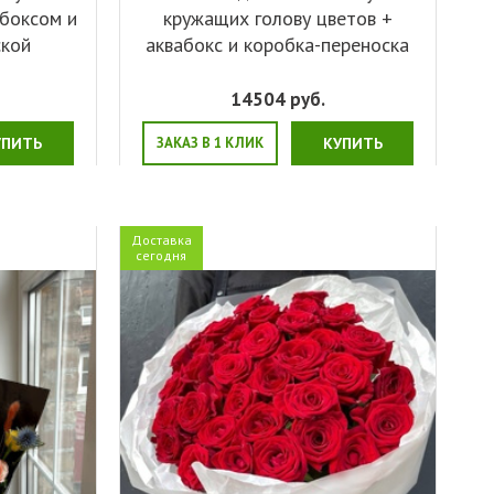
абоксом и
кружащих голову цветов +
ской
аквабокс и коробка-переноска
14504
руб.
УПИТЬ
ЗАКАЗ В 1 КЛИК
КУПИТЬ
Доставка
сегодня