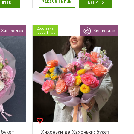
УПИТЬ
ЗАКАЗ В 1 КЛИК
КУПИТЬ
Доставка
Хит продаж
Хит продаж
через 1 час
 букет
Хихоньки да Хахоньки: букет