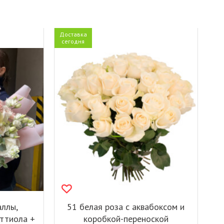
Доставка
сегодня
аллы,
51 белая роза с аквабоксом и
аттиола +
коробкой-переноской