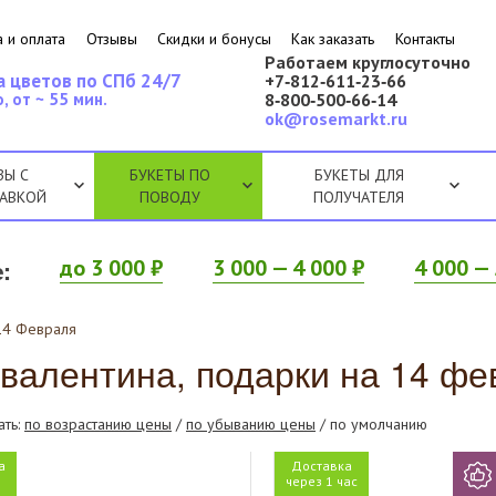
 и оплата
Отзывы
Скидки и бонусы
Как заказать
Контакты
Работаем круглосуточно
а цветов по СПб 24/7
+7‑812‑611‑23‑66
, от ~ 55 мин.
8‑800‑500‑66‑14
ok@rosemarkt.ru
ЗЫ С
БУКЕТЫ ПО
БУКЕТЫ ДЛЯ
АВКОЙ
ПОВОДУ
ПОЛУЧАТЕЛЯ
:
до 3 000 ₽
3 000 — 4 000 ₽
4 000 — 
 14 Февраля
 валентина, подарки на 14 ф
ать:
по возрастанию цены
/
по убыванию цены
/ по умолчанию
а
Доставка
я
через 1 час