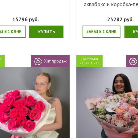
аквабокс и коробка-п
15796
руб.
23282
руб.
АЗ В 1 КЛИК
КУПИТЬ
ЗАКАЗ В 1 КЛИК
К
а
Доставка
Хит продаж
я
через 1 час