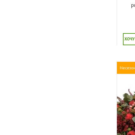
р
ХОЧУ
Несезо