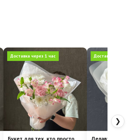
Доставка через 1 час
Доставка через 1 час
❯
Букет для тех, кто просто
Делавэр: очень ст