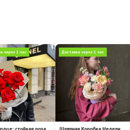
а через 1 час
Доставка через 1 час
рдце: стойкая роза
Шляпная Коробка Недели