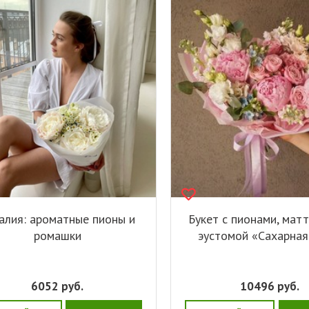
алия: ароматные пионы и
Букет с пионами, мат
ромашки
эустомой «Сахарная
6052
руб.
10496
руб.