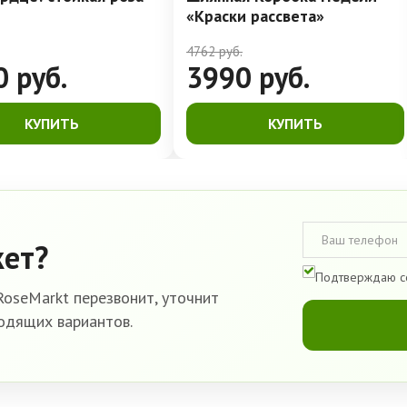
«Краски рассвета»
4762
руб.
0
руб.
3990
руб.
КУПИТЬ
КУПИТЬ
кет?
Подтверждаю с
oseMarkt перезвонит, уточнит
одящих вариантов.