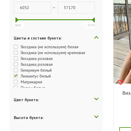
—
6052
37170
Цветы в составе букета:
Гвоздика (не используем) белая
Гвоздика (не используем) кремовая
Гвоздика розовая
Гвоздика розовая
Гиперикум белый
Лизиантус белый
Матрикария
Пионы белые
Виз
Пионы бордовые
Пионы коралловые
Цвет букета:
Пионы розовые
Роза пионовидная Рэд Пиано
Роза Капучино
Высота букета:
Роза кустовая пионовидная Джульетта
Твидия голубая