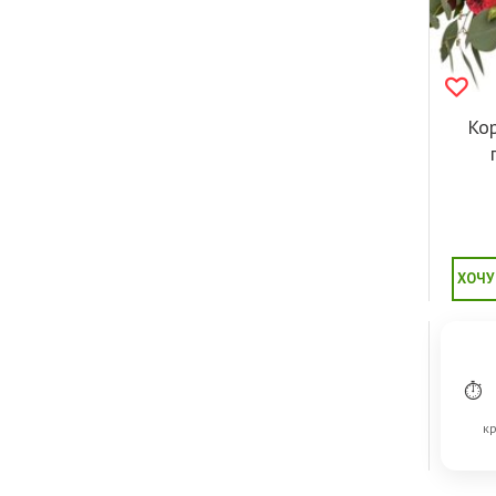
Кор
ХОЧУ
⏱
кр