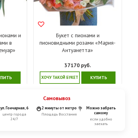
ионами и
Букет с пионами и
ами в
пионовидными розами «Мария-
енуар»
Антуанетта»
37170
руб.
УПИТЬ
ХОЧУ ТАКОЙ БУКЕТ
КУПИТЬ
Самовывоз
ул. Гончарная, 6
2 минуты от метро
Можно забрать
🚇
💐
самому
центр города
Площадь Восстания
24/7
если удобно
заехать