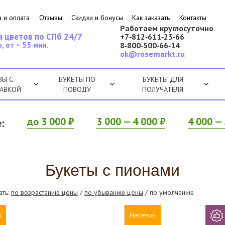
 и оплата
Отзывы
Скидки и бонусы
Как заказать
Контакты
Работаем круглосуточно
а цветов по СПб 24/7
+7‑812‑611‑23‑66
, от ~ 55 мин.
8‑800‑500‑66‑14
ok@rosemarkt.ru
ЗЫ С
БУКЕТЫ ПО
БУКЕТЫ ДЛЯ
АВКОЙ
ПОВОДУ
ПОЛУЧАТЕЛЯ
:
до 3 000 ₽
3 000 — 4 000 ₽
4 000 — 
Букеты с пионами
ать:
по возрастанию цены
/
по убыванию цены
/ по умолчанию
н
Несезон