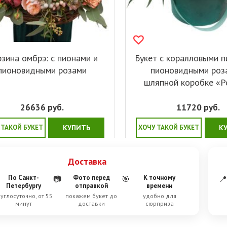
зина омбрэ: с пионами и
Букет с коралловыми п
пионовидными розами
пионовидными роз
шляпной коробке «Р
26636
руб.
11720
руб.
 ТАКОЙ БУКЕТ
КУПИТЬ
ХОЧУ ТАКОЙ БУКЕТ
К
Доставка
По Санкт-
Фото перед
К точному
📷
🎯
📍
Петербургу
отправкой
времени
углосуточно, от 55
покажем букет до
удобно для
минут
доставки
сюрприза