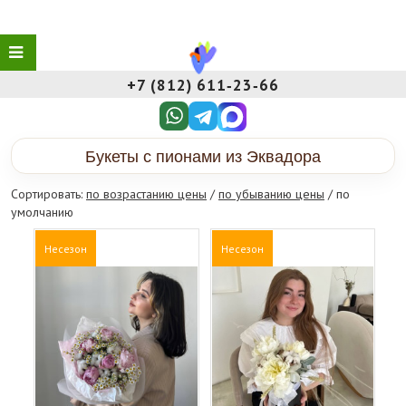
+7 (812) 611‑23‑66
Букеты с пионами из Эквадора
Сортировать:
по возрастанию цены
/
по убыванию цены
/ по
умолчанию
Несезон
Несезон