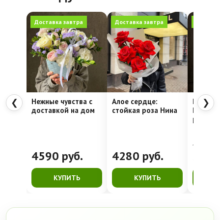
Доставка завтра
Доставка завтра
Доставк
Нежные чувства с
Алое сердце:
Шляпна
❮
❯
доставкой на дом
стойкая роза Нина
Недели
рассвет
4762
руб.
4590
руб.
4280
руб.
399
КУПИТЬ
КУПИТЬ
К