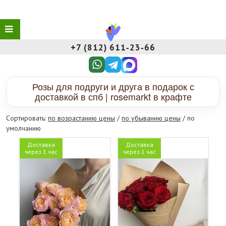
+7 (812) 611‑23‑66
Розы для подруги и друга в подарок с
доставкой в спб | rosemarkt в крафте
Сортировать:
по возрастанию цены
/
по убыванию цены
/ по
умолчанию
Доставка
Доставка
через 1 час
через 1 час