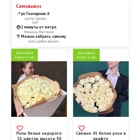
Самовывоз
📍
ул. Гончарная, 6
центр города
24/7
🚇
2 минуты от метро
Площадь Восстания
💐
Можно забрать самому
если удобно заехать
Доставка
Доставка
через 1 час
через 1 час
Розы белые недорого:
Свежие 41 белая роза в
51 цветок, высота 50
крафте