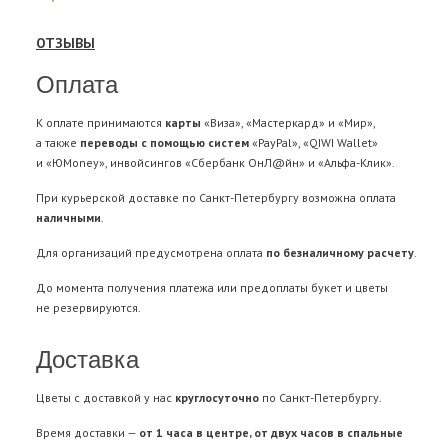
ОТЗЫВЫ
Оплата
К оплате принимаются
карты
«Виза», «Мастеркард» и «Мир»,
а также
переводы с помощью систем
«PayPal», «QIWI Wallet»
и «ЮMoney», инвойсингов «Сбербанк ОнЛ@йн» и «Альфа-Клик».
При курьерской доставке по Санкт-Петербургу возможна оплата
наличными
.
Для организаций предусмотрена оплата
по безналичному расчету
.
До момента получения платежа или предоплаты букет и цветы
не резервируются.
Доставка
Цветы с доставкой у нас
круглосуточно
по Санкт-Петербургу.
Время доставки —
от 1 часа в центре, от двух часов в спальные