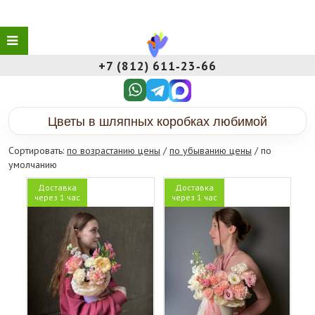
+7 (812) 611‑23‑66
Цветы в шляпных коробках любимой
Сортировать:
по возрастанию цены
/
по убыванию цены
/ по
умолчанию
Доставка
Доставка
через 1 час
через 1 час