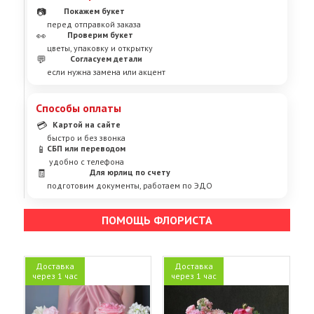
📷
Покажем букет
перед отправкой заказа
👀
Проверим букет
цветы, упаковку и открытку
💬
Согласуем детали
если нужна замена или акцент
Способы оплаты
💳
Картой на сайте
быстро и без звонка
📱
СБП или переводом
удобно с телефона
🧾
Для юрлиц по счету
подготовим документы, работаем по ЭДО
ПОМОЩЬ ФЛОРИСТА
Доставка
Доставка
через 1 час
через 1 час