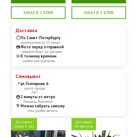
ЗАКАЗ В 1 КЛИК
ЗАКАЗ В 1 КЛИК
Доставка
⏱
По Санкт-Петербургу
круглосуточно, от 55 минут
📷
Фото перед отправкой
покажем букет до доставки
🎯
К точному времени
удобно для сюрприза
Самовывоз
📍
ул. Гончарная, 6
центр города
24/7
🚇
2 минуты от метро
Площадь Восстания
💐
Можно забрать самому
если удобно заехать
Доставка
Доставка
через 1 час
09 августа