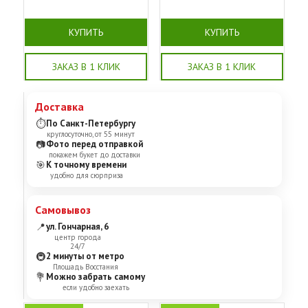
КУПИТЬ
КУПИТЬ
ЗАКАЗ В 1 КЛИК
ЗАКАЗ В 1 КЛИК
Доставка
⏱
По Санкт-Петербургу
круглосуточно, от 55 минут
📷
Фото перед отправкой
покажем букет до доставки
🎯
К точному времени
удобно для сюрприза
Самовывоз
📍
ул. Гончарная, 6
центр города
24/7
🚇
2 минуты от метро
Площадь Восстания
💐
Можно забрать самому
если удобно заехать