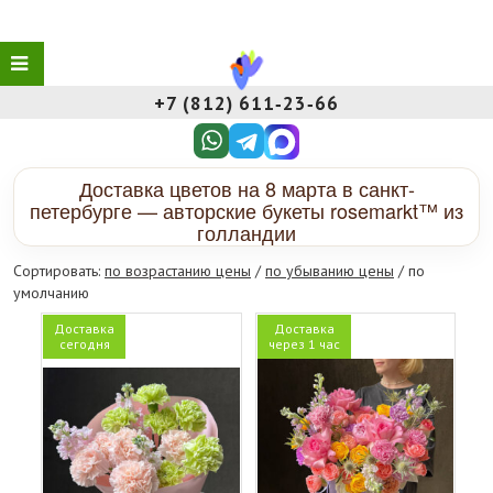
+7 (812) 611‑23‑66
Доставка цветов на 8 марта в санкт-
петербурге — авторские букеты rosemarkt™ из
голландии
Сортировать:
по возрастанию цены
/
по убыванию цены
/ по
умолчанию
Доставка
Доставка
сегодня
через 1 час