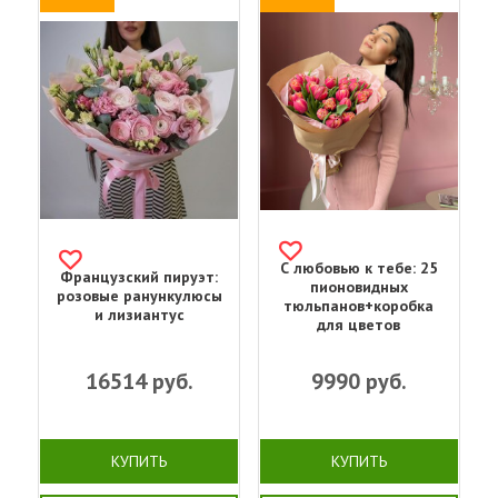
С любовью к тебе: 25
Французский пируэт:
пионовидных
розовые ранункулюсы
тюльпанов+коробка
и лизиантус
для цветов
16514
руб.
9990
руб.
КУПИТЬ
КУПИТЬ