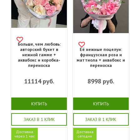
Больше, чем любовь:
авторский букет в
Её нежные поцелуи:
нежной гамме +
французская роза и
аквабокс и коробка-
маттиола + аквабокс и
переноска
переноска
11114
руб.
8998
руб.
КУПИТЬ
КУПИТЬ
ЗАКАЗ В 1 КЛИК
ЗАКАЗ В 1 КЛИК
Доставка
Доставка
через 1 час
сегодня