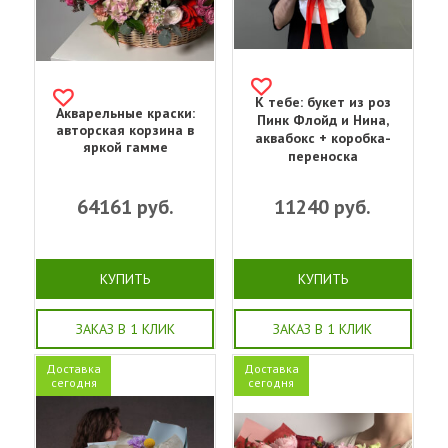
К тебе: букет из роз
Акварельные краски:
Пинк Флойд и Нина,
авторская корзина в
аквабокс + коробка-
яркой гамме
переноска
64161
руб.
11240
руб.
КУПИТЬ
КУПИТЬ
ЗАКАЗ В 1 КЛИК
ЗАКАЗ В 1 КЛИК
Доставка
Доставка
сегодня
сегодня