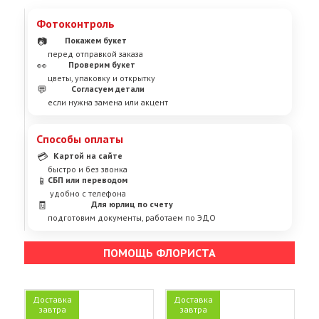
Фотоконтроль
📷
Покажем букет
перед отправкой заказа
👀
Проверим букет
цветы, упаковку и открытку
💬
Согласуем детали
если нужна замена или акцент
Способы оплаты
💳
Картой на сайте
быстро и без звонка
📱
СБП или переводом
удобно с телефона
🧾
Для юрлиц по счету
подготовим документы, работаем по ЭДО
ПОМОЩЬ ФЛОРИСТА
Доставка
Доставка
завтра
завтра