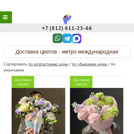
+7 (812) 611‑23‑66
Доставка цветов - метро международная
Сортировать:
по возрастанию цены
/
по убыванию цены
/ по
умолчанию
Доставка
Доставка
завтра
завтра