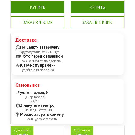
КУПИТЬ
КУПИТЬ
ЗАКАЗ В 1 КЛИК
ЗАКАЗ В 1 КЛИК
Доставка
⏱
По Санкт-Петербургу
круглосуточно, от 55 минут
📷
Фото перед отправкой
покажем букет до доставки
🎯
К точному времени
удобно для сюрприза
Самовывоз
📍
ул. Гончарная, 6
центр города
24/7
🚇
2 минуты от метро
Площадь Восстания
💐
Можно забрать самому
если удобно заехать
Доставка
Доставка
завтра
завтра