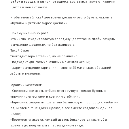
районы города
, и зависит от адреса доставки, а также от наличия
цветов в момент заказа.
Чтобы узнать ближайшее время доставки этого букета, нажмите
«Купить» и укажите адрес доставки.
Почему именно 25 роз?
Это число находит золотую середину: достаточно, чтобы создать
ощущение щедрости, но без излишеств.
Такой букет:
* выглядит торжественно, но не помпезно;
* подходит для самых значимых моментов жизни;
* дарит ощущение гармонии — словно 25 маленьких обещаний
заботы и внимания.
Гарантии RoseMarkt:
- Свежесть: все цветы отбираются вручную - только бутоны с
упругими лепестками и крепким стеблями;
- Гармония: флористы тщательно балансируют пропорции, чтобы ни
одни элемент не доминировал, а все вместе создавали единое
целое;
- Бережная упаковка: каждый цветок фиксируется так, чтобы
доехать до получателя в первозданном виде.