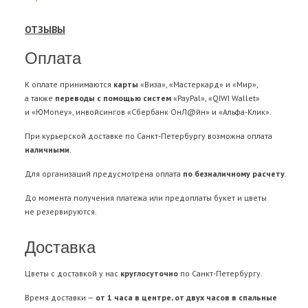
ОТЗЫВЫ
Оплата
К оплате принимаются
карты
«Виза», «Мастеркард» и «Мир»,
а также
переводы с помощью систем
«PayPal», «QIWI Wallet»
и «ЮMoney», инвойсингов «Сбербанк ОнЛ@йн» и «Альфа-Клик».
При курьерской доставке по Санкт-Петербургу возможна оплата
наличными
.
Для организаций предусмотрена оплата
по безналичному расчету
.
До момента получения платежа или предоплаты букет и цветы
не резервируются.
Доставка
Цветы с доставкой у нас
круглосуточно
по Санкт-Петербургу.
Время доставки —
от 1 часа в центре, от двух часов в спальные