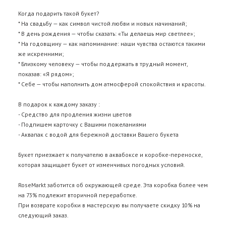
Когда подарить такой букет?
* На свадьбу — как символ чистой любви и новых начинаний;
* В день рождения — чтобы сказать: «Ты делаешь мир светлее»;
* На годовщину — как напоминание: наши чувства остаются такими
же искренними;
* Близкому человеку — чтобы поддержать в трудный момент,
показав: «Я рядом»;
* Себе — чтобы наполнить дом атмосферой спокойствия и красоты.
В подарок к каждому заказу :
- Средство для продления жизни цветов
- Подпишем карточку с Вашими пожеланиями
- Аквапак с водой для бережной доставки Вашего букета
Букет приезжает к получателю в аквабоксе и коробке-переноске,
которая защищает букет от изменчивых погодных условий.
RoseMarkt заботится об окружающей среде. Эта коробка более чем
на 73% подлежит вторичной переработке.
При возврате коробки в мастерскую вы получаете скидку 10% на
следующий заказ.