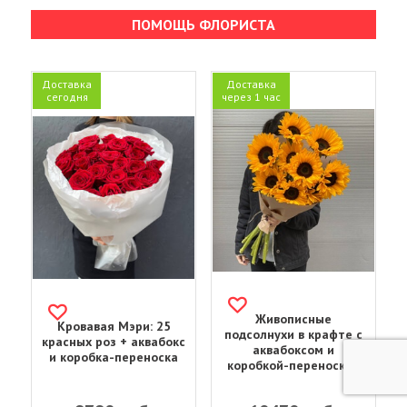
ПОМОЩЬ ФЛОРИСТА
Доставка
Доставка
сегодня
через 1 час
Живописные
Кровавая Мэри: 25
подсолнухи в крафте с
красных роз + аквабокс
аквабоксом и
и коробка-переноска
коробкой-переноской