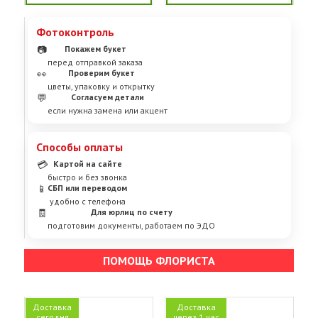
Фотоконтроль
📷
Покажем букет
перед отправкой заказа
👀
Проверим букет
цветы, упаковку и открытку
💬
Согласуем детали
если нужна замена или акцент
Способы оплаты
💳
Картой на сайте
быстро и без звонка
📱
СБП или переводом
удобно с телефона
🧾
Для юрлиц по счету
подготовим документы, работаем по ЭДО
ПОМОЩЬ ФЛОРИСТА
Доставка
Доставка
сегодня
через 1 час