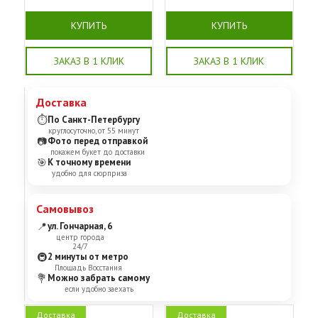
КУПИТЬ
КУПИТЬ
ЗАКАЗ В 1 КЛИК
ЗАКАЗ В 1 КЛИК
Доставка
⏱
По Санкт-Петербургу
круглосуточно, от 55 минут
📷
Фото перед отправкой
покажем букет до доставки
🎯
К точному времени
удобно для сюрприза
Самовывоз
📍
ул. Гончарная, 6
центр города
24/7
🚇
2 минуты от метро
Площадь Восстания
💐
Можно забрать самому
если удобно заехать
Доставка
Доставка