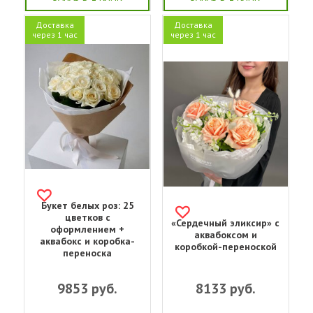
Доставка
Доставка
через 1 час
через 1 час
Букет белых роз: 25
цветков с
«Сердечный эликсир» с
оформлением +
аквабоксом и
аквабокс и коробка-
коробкой-переноской
переноска
9853
руб.
8133
руб.