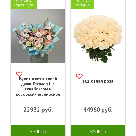
Доставка
Доставка
через 1 час
сегодня
Букет цвета твоей
101 белая роза
души. Размер L с
аквабоксом и
коробкой-переноской
22932
руб.
44960
руб.
КУПИТЬ
КУПИТЬ