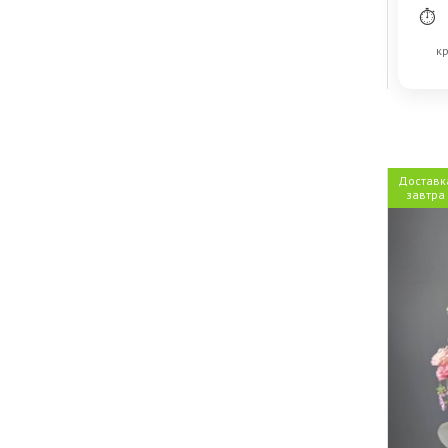
⏱
кр
Доставк
завтра