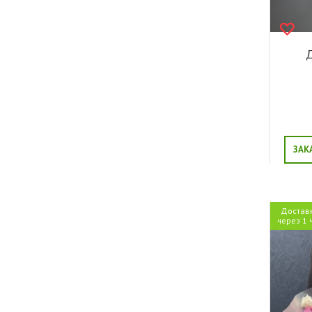
Д
ЗАК
Достав
через 1 