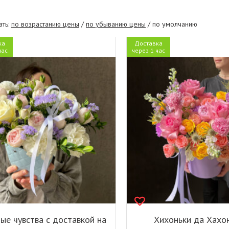
ать:
по возрастанию цены
/
по убыванию цены
/ по умолчанию
ка
Доставка
час
через 1 час
ые чувства с доставкой на
Хихоньки да Хахон