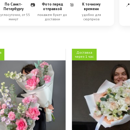
По Санкт-
Фото перед
К точному
📷
🎯
📍
Петербургу
отправкой
времени
углосуточно, от 55
покажем букет до
удобно для
минут
доставки
сюрприза
а
Доставка
через 1 час