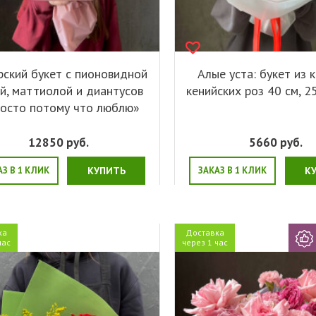
рский букет с пионовидной
Алые уста: букет из 
й, маттиолой и диантусов
кенийских роз 40 см, 2
осто потому что люблю»
12850
руб.
5660
руб.
АЗ В 1 КЛИК
КУПИТЬ
ЗАКАЗ В 1 КЛИК
К
ка
Доставка
час
через 1 час