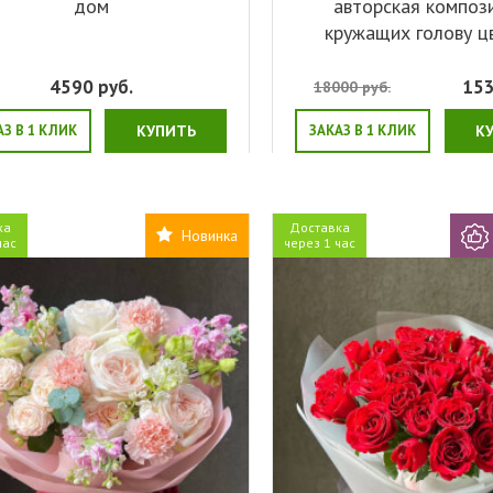
дом
авторская композ
кружащих голову ц
4590
руб.
15
18000
руб.
АЗ В 1 КЛИК
КУПИТЬ
ЗАКАЗ В 1 КЛИК
К
ка
Доставка
Новинка
час
через 1 час