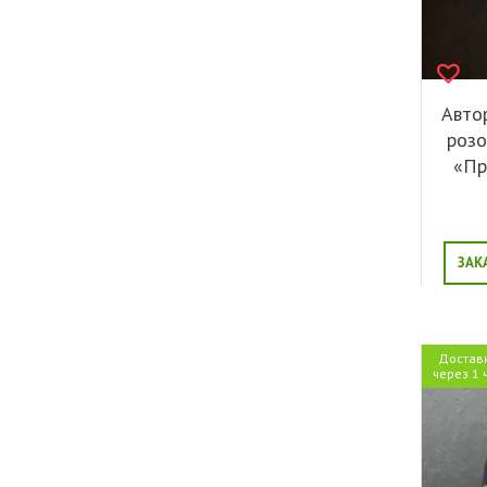
Авто
розо
«Пр
ЗАК
Достав
через 1 