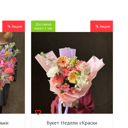
Доставка
% Акция
% Акция
через 1 час
ьки:
Букет Недели «Краски