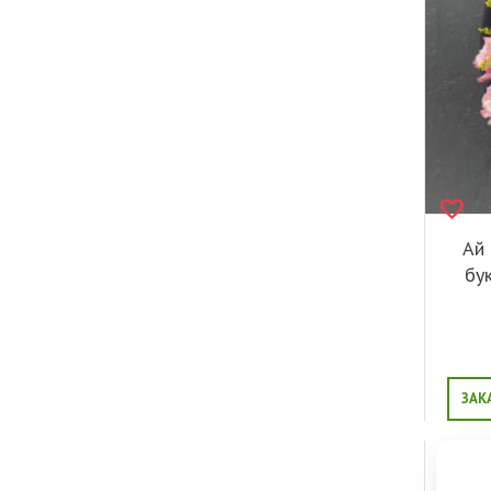
Ай 
бу
ЗАК