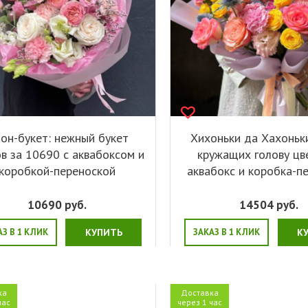
он-букет: нежный букет
Хихоньки да Хахоньки
в за 10690 с аквабоксом и
кружащих голову цв
коробкой-переноской
аквабокс и коробка-п
10690
руб.
14504
руб.
АЗ В 1 КЛИК
КУПИТЬ
ЗАКАЗ В 1 КЛИК
К
ка
Доставка
час
через 1 час