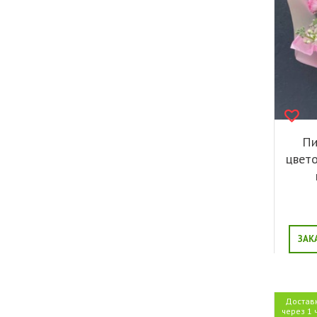
Пи
цвето
ЗАК
Достав
через 1 