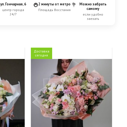
ул. Гончарная, 6
2 минуты от метро
Можно забрать
🚇
💐
самому
центр города
Площадь Восстания
24/7
если удобно
заехать
Доставка
сегодня