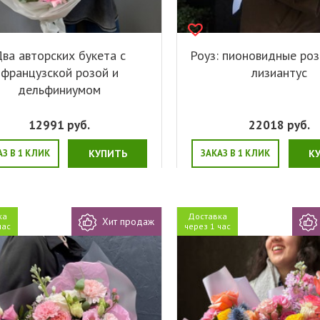
ва авторских букета с
Роуз: пионовидные роз
французской розой и
лизиантус
дельфиниумом
12991
руб.
22018
руб.
АЗ В 1 КЛИК
КУПИТЬ
ЗАКАЗ В 1 КЛИК
К
ка
Доставка
Хит продаж
час
через 1 час