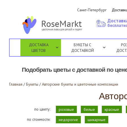
Санкт-Петербург
Доставка
Доставк
бесплатно
ДОСТАВКА
БУКЕТЫ С
РО
ЦВЕТОВ
ДОСТАВКОЙ
ДОСТ
Подобрать цветы с доставкой по цене
Главная
/
Букеты
/
Авторские букеты и цветочные композиции
Автор
по цвету:
розовые
белые
красные
по стоимости:
недорогие
шикарные