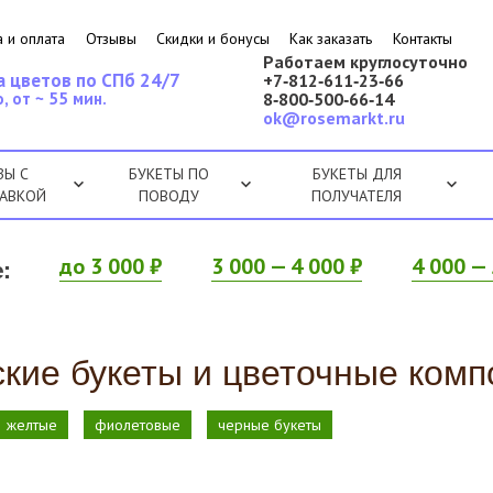
 и оплата
Отзывы
Скидки и бонусы
Как заказать
Контакты
Работаем круглосуточно
а цветов по СПб 24/7
+7‑812‑611‑23‑66
, от ~ 55 мин.
8‑800‑500‑66‑14
ok@rosemarkt.ru
ЗЫ С
БУКЕТЫ ПО
БУКЕТЫ ДЛЯ
АВКОЙ
ПОВОДУ
ПОЛУЧАТЕЛЯ
:
до 3 000 ₽
3 000 — 4 000 ₽
4 000 — 
ские букеты и цветочные комп
желтые
фиолетовые
черные букеты