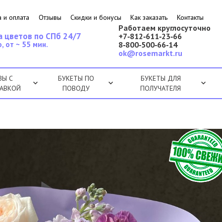
 и оплата
Отзывы
Скидки и бонусы
Как заказать
Контакты
Работаем круглосуточно
а цветов по СПб 24/7
+7‑812‑611‑23‑66
, от ~ 55 мин.
8‑800‑500‑66‑14
ok@rosemarkt.ru
ЗЫ С
БУКЕТЫ ПО
БУКЕТЫ ДЛЯ
АВКОЙ
ПОВОДУ
ПОЛУЧАТЕЛЯ