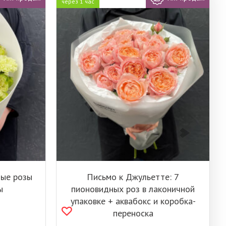
через 1 час
ные розы
Письмо к Джульетте: 7
ы
пионовидных роз в лаконичной
упаковке + аквабокс и коробка-
переноска