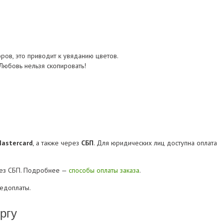
ров, это приводит к увяданию цветов.
Любовь нельзя скопировать!
Mastercard
, а также через
СБП
. Для юридических лиц доступна оплата
рез СБП. Подробнее —
способы оплаты заказа
.
редоплаты.
ргу