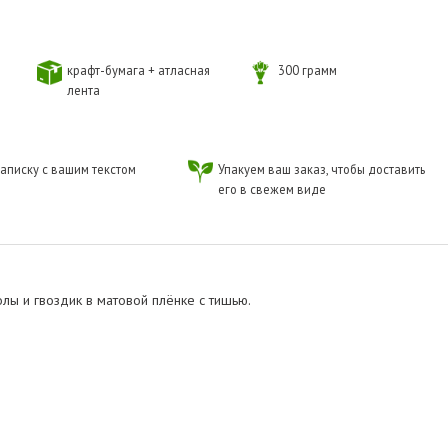
крафт-бумага + атласная
300 грамм
лента
аписку с вашим текстом
Упакуем ваш заказ, чтобы доставить
его в свежем виде
лы и гвоздик в матовой плёнке с тишью.