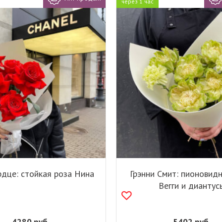
через 1 час
рдце: стойкая роза Нина
Грэнни Смит: пионовид
Вегги и диантус