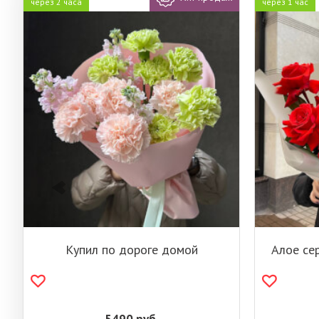
через 2 часа
через 1 час
Купил по дороге домой
Алое се