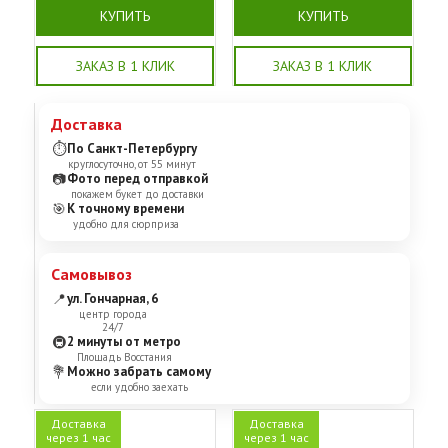
КУПИТЬ
КУПИТЬ
ЗАКАЗ В 1 КЛИК
ЗАКАЗ В 1 КЛИК
Доставка
⏱
По Санкт-Петербургу
круглосуточно, от 55 минут
📷
Фото перед отправкой
покажем букет до доставки
🎯
К точному времени
удобно для сюрприза
Самовывоз
📍
ул. Гончарная, 6
центр города
24/7
🚇
2 минуты от метро
Площадь Восстания
💐
Можно забрать самому
если удобно заехать
Доставка
Доставка
через 1 час
через 1 час