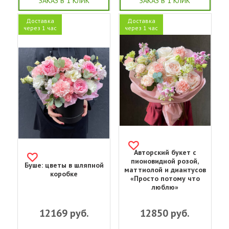
ЗАКАЗ В 1 КЛИК
ЗАКАЗ В 1 КЛИК
Доставка
Доставка
через 1 час
через 1 час
Авторский букет с
пионовидной розой,
Буше: цветы в шляпной
маттиолой и диантусов
коробке
«Просто потому что
люблю»
12169
руб.
12850
руб.