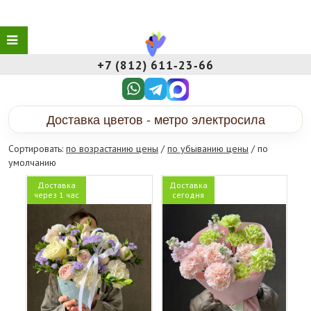
+7 (812) 611‑23‑66
Доставка цветов - метро электросила
Сортировать:
по возрастанию цены
/
по убыванию цены
/ по
умолчанию
Доставка
Доставка
через 1 час
сегодня