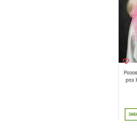
Розов
роз 
ЗАК