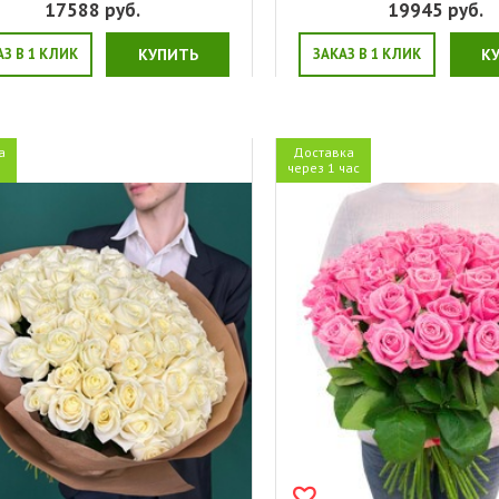
17588
руб.
19945
руб.
АЗ В 1 КЛИК
КУПИТЬ
ЗАКАЗ В 1 КЛИК
К
а
Доставка
я
через 1 час