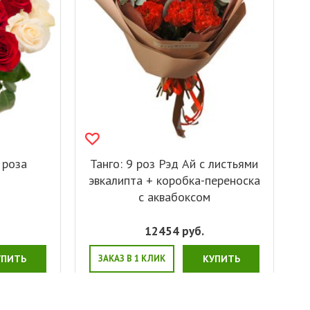
 роза
Танго: 9 роз Рэд Ай с листьями
эвкалипта + коробка-переноска
с аквабоксом
12454
руб.
УПИТЬ
ЗАКАЗ В 1 КЛИК
КУПИТЬ