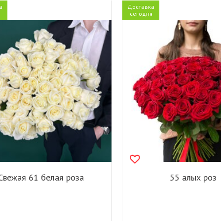
а
Доставка
я
сегодня
Свежая 61 белая роза
55 алых роз