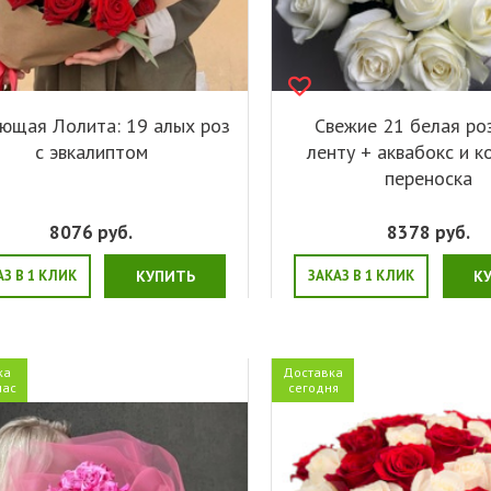
ющая Лолита: 19 алых роз
Свежие 21 белая ро
с эвкалиптом
ленту + аквабокс и к
переноска
8076
руб.
8378
руб.
АЗ В 1 КЛИК
КУПИТЬ
ЗАКАЗ В 1 КЛИК
К
ка
Доставка
час
сегодня