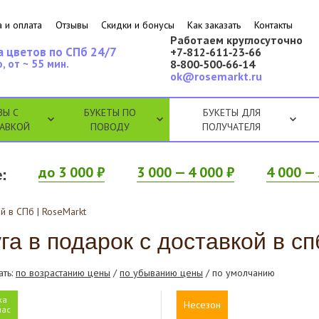
 и оплата
Отзывы
Скидки и бонусы
Как заказать
Контакты
Работаем круглосуточно
а цветов по СПб 24/7
+7‑812‑611‑23‑66
, от ~ 55 мин.
8‑800‑500‑66‑14
ok@rosemarkt.ru
ЗЫ С
БУКЕТЫ ПО
БУКЕТЫ ДЛЯ
АВКОЙ
ПОВОДУ
ПОЛУЧАТЕЛЯ
:
до 3 000 ₽
3 000 — 4 000 ₽
4 000 — 
й в СПб | RoseMarkt
га в подарок с доставкой в спб
ать:
по возрастанию цены
/
по убыванию цены
/ по умолчанию
ка
Несезон
час