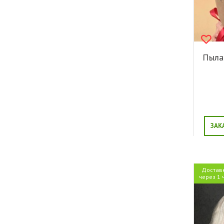
Пыла
ЗАК
Достав
через 1 