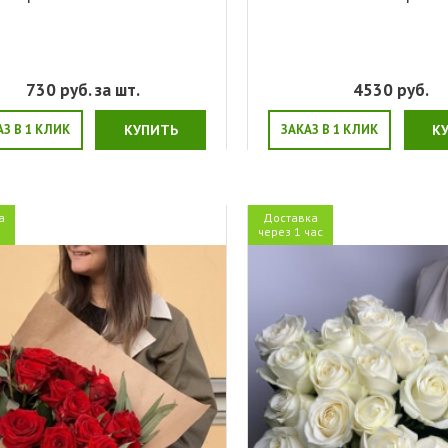
730
руб. за шт.
4530
руб.
АЗ В 1 КЛИК
КУПИТЬ
ЗАКАЗ В 1 КЛИК
К
а
Доставка
я
через 1 час