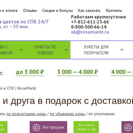
 и оплата
Отзывы
Скидки и бонусы
Как заказать
Контакты
Работаем круглосуточно
а цветов по СПб 24/7
+7‑812‑611‑23‑66
, от ~ 55 мин.
8‑800‑500‑66‑14
ok@rosemarkt.ru
ЗЫ С
БУКЕТЫ ПО
БУКЕТЫ ДЛЯ
АВКОЙ
ПОВОДУ
ПОЛУЧАТЕЛЯ
:
до 3 000 ₽
3 000 — 4 000 ₽
4 000 — 
й в СПб | RoseMarkt
и друга в подарок с доставкой
ать:
по возрастанию цены
/
по убыванию цены
/ по умолчанию
ка
Доставка
Хит продаж
час
через 1 час