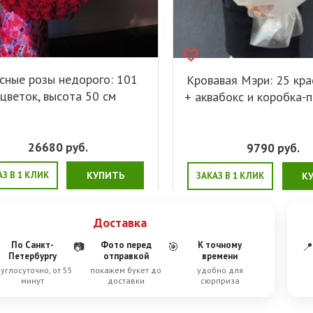
сные розы недорого: 101
Кровавая Мэри: 25 кра
цветок, высота 50 см
+ аквабокс и коробка-
26680
руб.
9790
руб.
АЗ В 1 КЛИК
КУПИТЬ
ЗАКАЗ В 1 КЛИК
К
Доставка
По Санкт-
Фото перед
К точному
📷
🎯
📍
Петербургу
отправкой
времени
углосуточно, от 55
покажем букет до
удобно для
минут
доставки
сюрприза