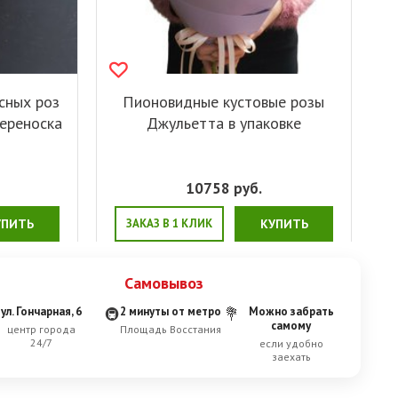
сных роз
Пионовидные кустовые розы
переноска
Джульетта в упаковке
10758
руб.
УПИТЬ
ЗАКАЗ В 1 КЛИК
КУПИТЬ
Самовывоз
ул. Гончарная, 6
2 минуты от метро
Можно забрать
🚇
💐
самому
центр города
Площадь Восстания
24/7
если удобно
заехать