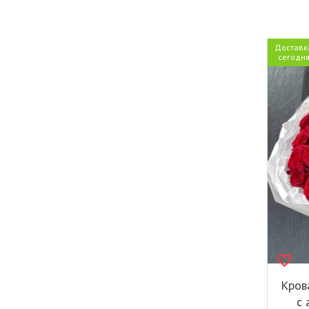
Доставк
сегодн
Кров
с 