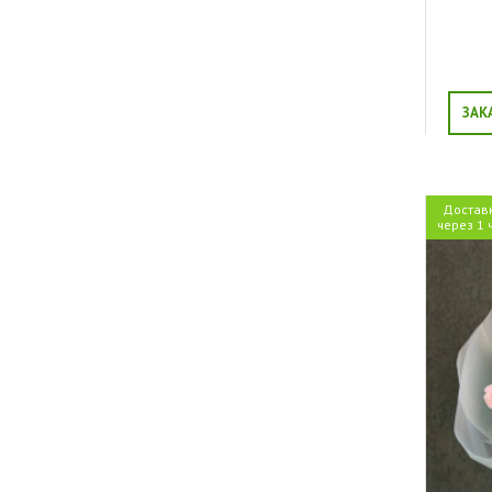
ЗАК
Достав
через 1 