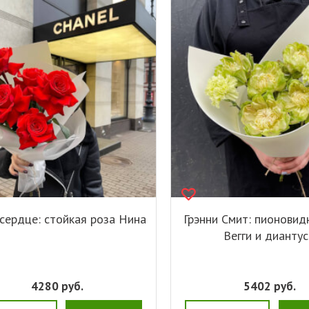
сердце: стойкая роза Нина
Грэнни Смит: пионовид
Вегги и дианту
4280
руб.
5402
руб.