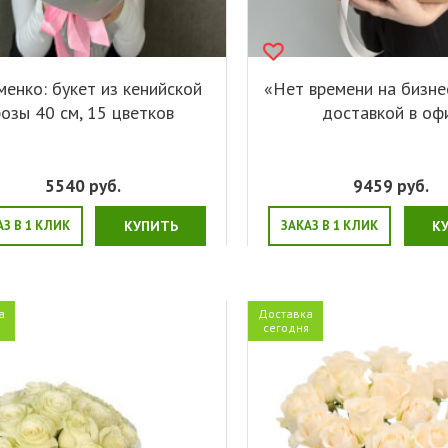
енко: букет из кенийской
«Нет времени на бизне
розы 40 см, 15 цветков
доставкой в оф
5540
руб.
9459
руб.
АЗ В 1 КЛИК
КУПИТЬ
ЗАКАЗ В 1 КЛИК
К
а
Доставка
я
сегодня