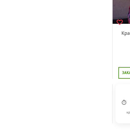
Кра
ЗАК
⏱
кр