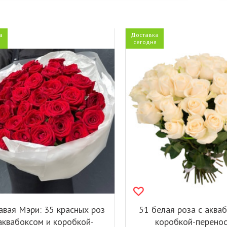
а
Доставка
я
сегодня
авая Мэри: 35 красных роз
51 белая роза с аква
аквабоксом и коробкой-
коробкой-перено