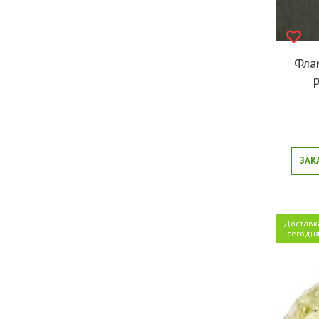
Флам
ЗАК
Доставк
сегодн