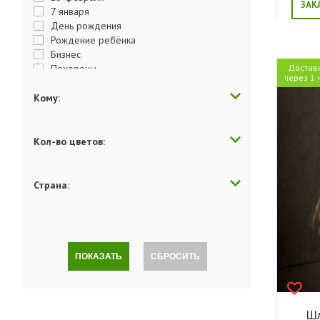
ЗАК
7 января
День рождения
Рождение ребёнка
Бизнес
Похороны
Достав
через 1 
День матери
День отца
Кому:
День Победы
День студента
День учителя
Кол-во цветов:
День влюбленных
Пасха
Выздоравливай
Страна:
Годовщина
Поздравляю
Хэллоуин
Просто так
Комплимент
ПОКАЗАТЬ
СБРОСИТЬ
Люблю
Скучаю
Последний звонок
Прости меня
Шл