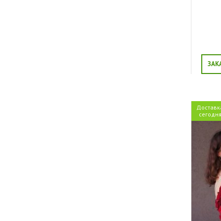
Сюрприз
Свидание
Благодарность
Торжество
Выпускной
Юбилей
ЗАК
Доставк
сегодн