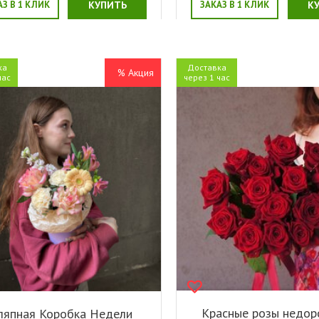
АЗ В 1 КЛИК
КУПИТЬ
ЗАКАЗ В 1 КЛИК
К
ка
Доставка
% Акция
час
через 1 час
Красные розы недоро
япная Коробка Недели