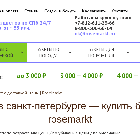
 и оплата
Отзывы
Скидки и бонусы
Как заказать
Контакты
Работаем круглосуточно
а цветов по СПб 24/7
+7‑812‑611‑23‑66
, от ~ 55 мин.
8‑800‑500‑66‑14
ok@rosemarkt.ru
ЗЫ С
БУКЕТЫ ПО
БУКЕТЫ ДЛЯ
АВКОЙ
ПОВОДУ
ПОЛУЧАТЕЛЯ
:
до 3 000 ₽
3 000 — 4 000 ₽
4 000 — 
т с доставкой, цены | RoseMarkt
 санкт-петербурге — купить бу
rosemarkt
ать:
по возрастанию цены
/
по убыванию цены
/ по умолчанию