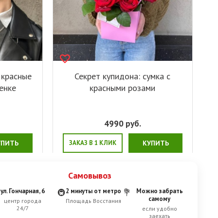
 красные
Секрет купидона: сумка с
енке
красными розами
4990
руб.
УПИТЬ
ЗАКАЗ В 1 КЛИК
КУПИТЬ
Самовывоз
ул. Гончарная, 6
2 минуты от метро
Можно забрать
🚇
💐
самому
центр города
Площадь Восстания
24/7
если удобно
заехать