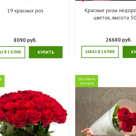
Красные розы недоро
19 красных роз
цветок, высота 5
26680
руб.
8090
руб.
ЗАКАЗ В 1 КЛИК
К
АЗ В 1 КЛИК
КУПИТЬ
а
Доставка
я
сегодня