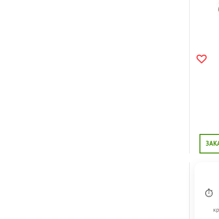
ЗАК
⏱
кр