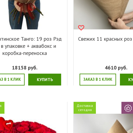
нтинское Танго: 19 роз Рэд
Свежих 11 красных роз
 в упаковке + аквабокс и
коробка-переноска
18158
руб.
4610
руб.
АЗ В 1 КЛИК
КУПИТЬ
ЗАКАЗ В 1 КЛИК
К
а
Доставка
я
сегодня