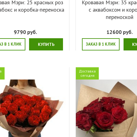
авая Мэри: 25 красных роз
Кровавая Мэри: 35 кра
абокс и коробка-переноска
с аквабоксом и кор
переноской
9790
руб.
12600
руб.
АЗ В 1 КЛИК
КУПИТЬ
ЗАКАЗ В 1 КЛИК
К
а
Доставка
я
сегодня