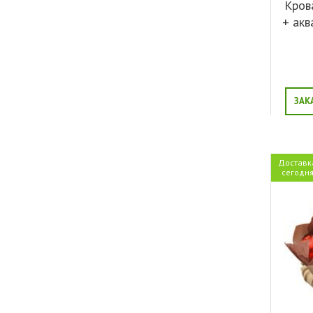
Кров
+ акв
ЗАК
Доставк
сегодн