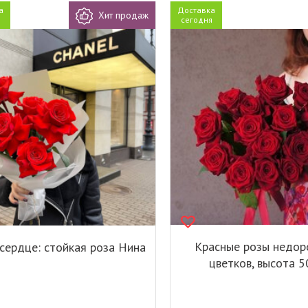
а
Доставка
Хит продаж
я
сегодня
Красные розы недоро
сердце: стойкая роза Нина
цветков, высота 5