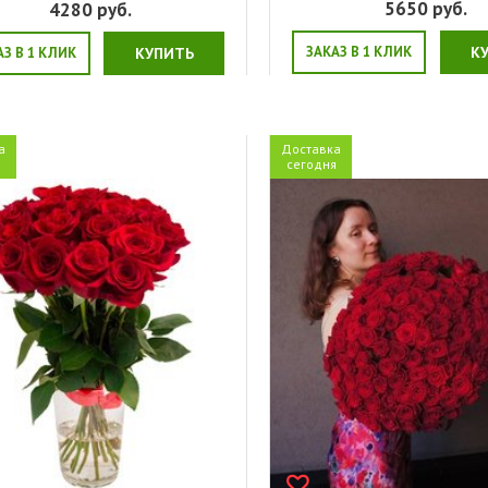
5650
руб.
4280
руб.
ЗАКАЗ В 1 КЛИК
К
АЗ В 1 КЛИК
КУПИТЬ
а
Доставка
я
сегодня