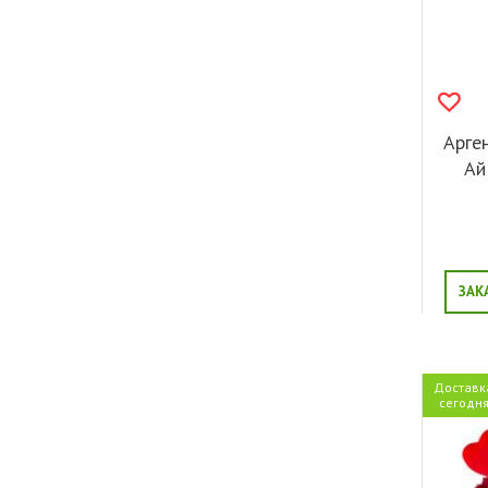
Арге
Ай
ЗАК
Доставк
сегодн