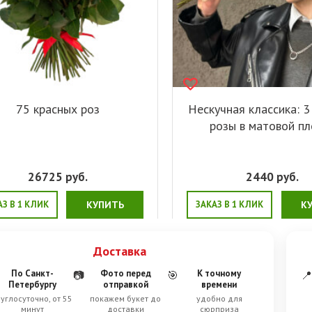
75 красных роз
Нескучная классика: 3
розы в матовой пл
26725
руб.
2440
руб.
АЗ В 1 КЛИК
КУПИТЬ
ЗАКАЗ В 1 КЛИК
К
Доставка
По Санкт-
Фото перед
К точному
📷
🎯
📍
Петербургу
отправкой
времени
углосуточно, от 55
покажем букет до
удобно для
минут
доставки
сюрприза