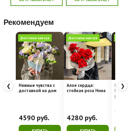
Рекомендуем
Доставка завтра
Доставка завтра
Доставк
Нежные чувства с
Алое сердце:
Шляпна
❮
❯
доставкой на дом
стойкая роза Нина
Недели
рассвет
4762
руб.
4590
руб.
4280
руб.
399
КУПИТЬ
КУПИТЬ
К