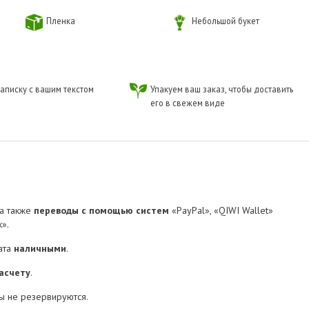
Пленка
Небольшой букет
аписку с вашим текстом
Упакуем ваш заказ, чтобы доставить
его в свежем виде
 а также
переводы с помощью систем
«PayPal», «QIWI Wallet»
».
ата
наличными
.
асчету
.
ы не резервируются.