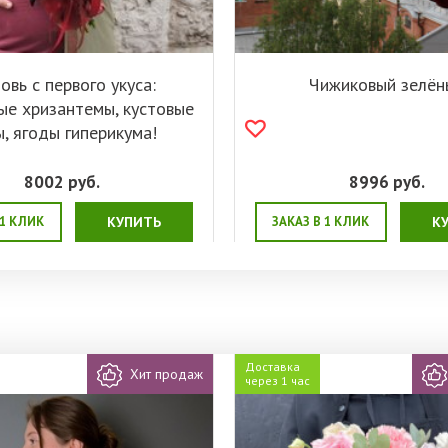
вь с первого укуса:
Чижиковый зелён
е хризантемы, кустовые
, ягоды гиперикума!
8002
руб.
8996
руб.
 1 КЛИК
КУПИТЬ
ЗАКАЗ В 1 КЛИК
К
Доставка
Хит продаж
через 1 час