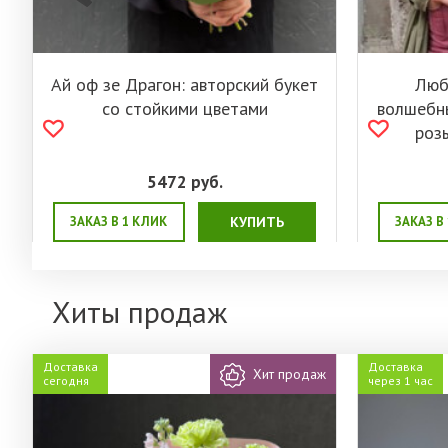
Ай оф зе Драгон: авторский букет
Любо
со стойкими цветами
волшебны
розы
5472
руб.
ЗАКАЗ В 1 КЛИК
КУПИТЬ
ЗАКАЗ В
Хиты продаж
Доставка
Доставка
Хит продаж
сегодня
через 1 час