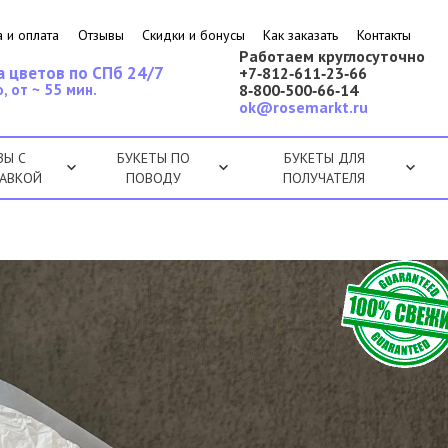
 и оплата
Отзывы
Скидки и бонусы
Как заказать
Контакты
Работаем круглосуточно
а цветов по СПб 24/7
+7‑812‑611‑23‑66
, от ~ 55 мин.
8‑800‑500‑66‑14
ok@rosemarkt.ru
ЗЫ С
БУКЕТЫ ПО
БУКЕТЫ ДЛЯ
АВКОЙ
ПОВОДУ
ПОЛУЧАТЕЛЯ