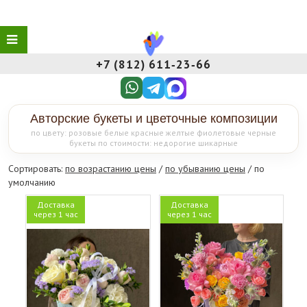
+7 (812) 611‑23‑66
Авторские букеты и цветочные композиции
по цвету: розовые белые красные желтые фиолетовые черные
букеты по стоимости: недорогие шикарные
Сортировать:
по возрастанию цены
/
по убыванию цены
/ по
умолчанию
Доставка
Доставка
через 1 час
через 1 час