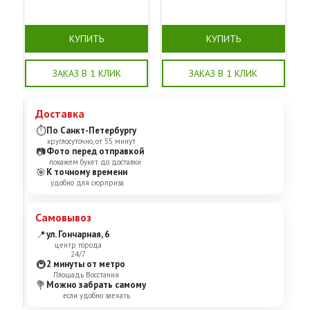
КУПИТЬ
КУПИТЬ
ЗАКАЗ В 1 КЛИК
ЗАКАЗ В 1 КЛИК
Доставка
⏱
По Санкт-Петербургу
круглосуточно, от 55 минут
📷
Фото перед отправкой
покажем букет до доставки
🎯
К точному времени
удобно для сюрприза
Самовывоз
📍
ул. Гончарная, 6
центр города
24/7
🚇
2 минуты от метро
Площадь Восстания
💐
Можно забрать самому
если удобно заехать